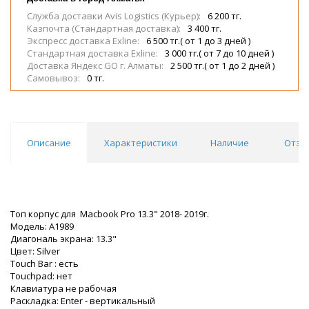
Служба доставки Avis Logistics (Курьер):
6 200 тг.
Казпочта (Стандартная доставка):
3 400 тг.
Экспресс доставка Exline:
6 500 тг.( от 1 до 3 дней )
Стандартная доставка Exline:
3 000 тг.( от 7 до 10 дней )
Доставка Яндекс GO г. Алматы:
2 500 тг.( от 1 до 2 дней )
Самовывоз:
0 тг.
Описание
Характеристики
Наличие
Отзы
Топ корпус для Macbook Pro 13.3" 2018- 2019г.
Модель: A1989
Диагональ экрана: 13.3"
Цвет: Silver
Touch Bar : есть
Touchpad: нет
Клавиатура не рабочая
Раскладка: Enter - вертикальный