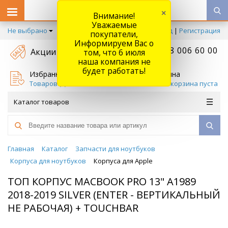
×
Внимание!
Уважаемые
Не выбрано
Вход
|
Регистрация
покупатели,
Информируем Вас о
+7 778 006 60 00
Акции
том, что 6 июля
наша компания не
будет работать!
Избранное
Корзина
Товаров (
0
)
Ваша корзина пуста
Каталог товаров
Главная
Каталог
Запчасти для ноутбуков
Корпуса для ноутбуков
Корпуса для Apple
ТОП КОРПУС MACBOOK PRO 13" A1989
2018-2019 SILVER (ENTER - ВЕРТИКАЛЬНЫЙ
НЕ РАБОЧАЯ) + TOUCHBAR