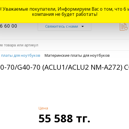
! Уважаемые покупатели, Информируем Вас о том, что 6 
Новости
Акции
Доставка
Оплата
Наши магазины
Форум
О
компания не будет работать!
6 60 00
Свяжитесь с нами
 платы для ноутбуков
Материнские платы для ноутбуков
70/G40-70 (ACLU1/ACLU2 NM-A272) C
Цена
55 588 тг.