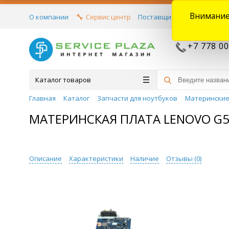
Внимание
О компании
Сервис центр
Поставщикам
Договора
+7 778 00
Каталог товаров
Главная
Каталог
Запчасти для ноутбуков
Материнские
МАТЕРИНСКАЯ ПЛАТА LENOVO G50-
Описание
Характеристики
Наличие
Отзывы (
0
)