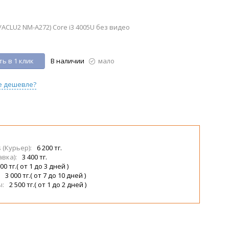
ACLU2 NM-A272) Core i3 4005U без видео
ь в 1 клик
В наличии
мало
е дешевле?
s (Курьер):
6 200 тг.
авка):
3 400 тг.
00 тг.( от 1 до 3 дней )
:
3 000 тг.( от 7 до 10 дней )
ы:
2 500 тг.( от 1 до 2 дней )