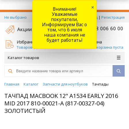
×
Внимание!
Уважаемые
Не выбрано
Вход
|
Регистрация
покупатели,
Информируем Вас о
+7 778 006 60 00
Акции
том, что 6 июля
наша компания не
будет работать!
Избранное
Корзина
Товаров (
0
)
Ваша корзина пуста
Каталог товаров
Главная
Каталог
Запчасти для ноутбуков
Тачпады
ТАЧПАД MACBOOK 12" A1534 EARLY 2016
MID 2017 810-00021-A (817-00327-04)
ЗОЛОТИСТЫЙ