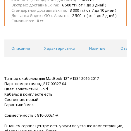
Экспресс доставка Exline:
6 500 тг.( от 1 до 3 дней )
Стандартная доставка Exline:
3 000 тг.( от 7 до 10 дней )
Доставка Яндекс GO г. Алматы:
2 500 тг.( от 1 до 2 дней )
Самовывоз:
0 тг.
Описание
Характеристики
Наличие
Отзы
Тачпад с кабелем для MacBook 12" A1534 2016-2017
Парт-номер: тачпад 817-00327-04
Цвет: золотистый, Gold
Кабель: в комплекте есть
Состояние: новый
Гарантия: 3 мес.
Совместимость с 810-00021-A
В нашем сервис-центре есть услуги по устанке компектующих,
сборке и ремонту макбуков.