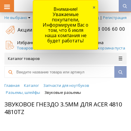
×
Внимание!
Уважаемые
Не выбрано
Вход
|
Регистрация
покупатели,
Информируем Вас о
+7 778 006 60 00
Акции
том, что 6 июля
наша компания не
будет работать!
Избранное
Корзина
Товаров (
0
)
Ваша корзина пуста
Каталог товаров
Главная
Каталог
Запчасти для ноутбуков
Разьемы, шлейфы
Звуковые разьемы
ЗВУКОВОЕ ГНЕЗДО 3.5ММ ДЛЯ ACER 4810
4810TZ