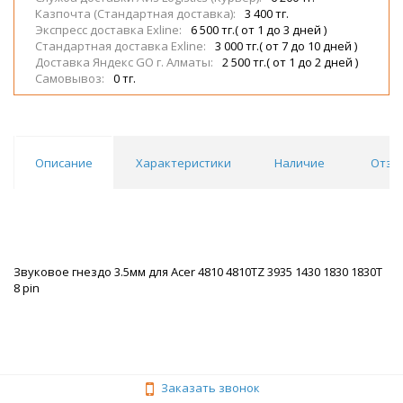
Казпочта (Стандартная доставка):
3 400 тг.
Экспресс доставка Exline:
6 500 тг.( от 1 до 3 дней )
Стандартная доставка Exline:
3 000 тг.( от 7 до 10 дней )
Доставка Яндекс GO г. Алматы:
2 500 тг.( от 1 до 2 дней )
Самовывоз:
0 тг.
Описание
Характеристики
Наличие
Отзы
Звуковое гнездо 3.5мм для Acer 4810 4810TZ 3935 1430 1830 1830T
8 pin
Заказать звонок