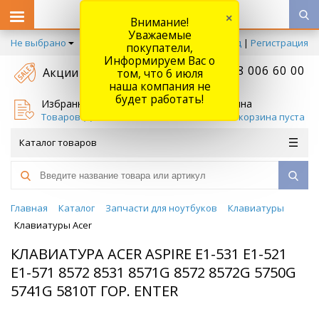
×
Внимание!
Уважаемые
Не выбрано
Вход
|
Регистрация
покупатели,
Информируем Вас о
+7 778 006 60 00
Акции
том, что 6 июля
наша компания не
будет работать!
Избранное
Корзина
Товаров (
0
)
Ваша корзина пуста
Каталог товаров
Главная
Каталог
Запчасти для ноутбуков
Клавиатуры
Клавиатуры Acer
КЛАВИАТУРА ACER ASPIRE E1-531 E1-521
E1-571 8572 8531 8571G 8572 8572G 5750G
5741G 5810T ГОР. ENTER