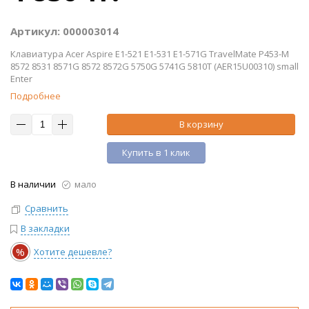
Артикул: 000003014
Клавиатура Acer Aspire E1-521 E1-531 E1-571G TravelMate P453-M
8572 8531 8571G 8572 8572G 5750G 5741G 5810T (AER15U00310) small
Enter
Подробнее
В корзину
Купить в 1 клик
В наличии
мало
Сравнить
В закладки
%
Хотите дешевле?