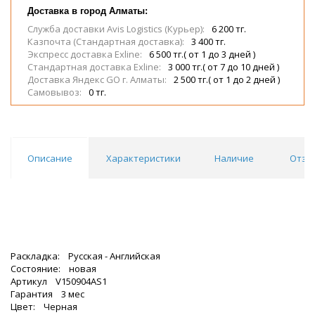
Доставка в город Алматы:
Служба доставки Avis Logistics (Курьер):
6 200 тг.
Казпочта (Стандартная доставка):
3 400 тг.
Экспресс доставка Exline:
6 500 тг.( от 1 до 3 дней )
Стандартная доставка Exline:
3 000 тг.( от 7 до 10 дней )
Доставка Яндекс GO г. Алматы:
2 500 тг.( от 1 до 2 дней )
Самовывоз:
0 тг.
Описание
Характеристики
Наличие
Отзы
Раскладка: Русская - Английская
Состояние: новая
Артикул V150904AS1
Гарантия 3 мес
Цвет: Черная