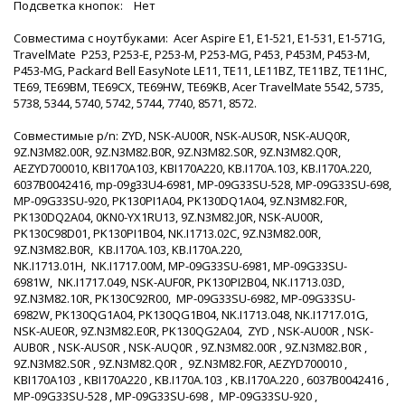
Подсветка кнопок: Нет
Совместима с ноутбуками: Acer Aspire E1, E1-521, E1-531, E1-571G,
TravelMate P253, P253-E, P253-M, P253-MG, P453, P453M, P453-M,
P453-MG, Packard Bell EasyNote LE11, TE11, LE11BZ, TE11BZ, TE11HC,
TE69, TE69BM, TE69CX, TE69HW, TE69KB, Acer TravelMate 5542, 5735,
5738, 5344, 5740, 5742, 5744, 7740, 8571, 8572.
Совместимые p/n: ZYD, NSK-AU00R, NSK-AUS0R, NSK-AUQ0R,
9Z.N3M82.00R, 9Z.N3M82.B0R, 9Z.N3M82.S0R, 9Z.N3M82.Q0R,
AEZYD700010, KBI170A103, KBI170A220, KB.I170A.103, KB.I170A.220,
6037B0042416, mp-09g33U4-6981, MP-09G33SU-528, MP-09G33SU-698,
MP-09G33SU-920, PK130PI1A04, PK130DQ1A04, 9Z.N3M82.F0R,
PK130DQ2A04, 0KN0-YX1RU13, 9Z.N3M82.J0R, NSK-AU00R,
PK130C98D01, PK130PI1B04, NK.I1713.02C, 9Z.N3M82.00R,
9Z.N3M82.B0R, KB.I170A.103, KB.I170A.220,
NK.I1713.01H, NK.I1717.00M, MP-09G33SU-6981, MP-09G33SU-
6981W, NK.I1717.049, NSK-AUF0R, PK130PI2B04, NK.I1713.03D,
9Z.N3M82.10R, PK130C92R00, MP-09G33SU-6982, MP-09G33SU-
6982W, PK130QG1A04, PK130QG1B04, NK.I1713.048, NK.I1717.01G,
NSK-AUE0R, 9Z.N3M82.E0R, PK130QG2A04, ZYD , NSK-AU00R , NSK-
AUB0R , NSK-AUS0R , NSK-AUQ0R , 9Z.N3M82.00R , 9Z.N3M82.B0R ,
9Z.N3M82.S0R , 9Z.N3M82.Q0R , 9Z.N3M82.F0R, AEZYD700010 ,
KBI170A103 , KBI170A220 , KB.I170A.103 , KB.I170A.220 , 6037B0042416 ,
MP-09G33SU-528 , MP-09G33SU-698 , MP-09G33SU-920 ,