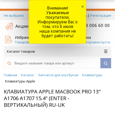
×
Внимание!
Уважаемые
Не выбрано
Вход
|
Регистрация
покупатели,
Информируем Вас о
+7 778 006 60 00
Акции
том, что 6 июля
наша компания не
будет работать!
Избранное
Корзина
Товаров (
0
)
Ваша корзина пуста
Каталог товаров
Главная
Каталог
Запчасти для ноутбуков
Клавиатуры
Клавиатуры Apple
КЛАВИАТУРА APPLE MACBOOK PRO 13"
A1706 A1707 15.4" (ENTER -
ВЕРТИКАЛЬНЫЙ) RU-UK