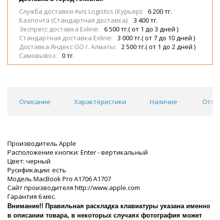
Служба доставки Avis Logistics (Курьер):
6 200 тг.
Казпочта (Стандартная доставка):
3 400 тг.
Экспресс доставка Exline:
6 500 тг.( от 1 до 3 дней )
Стандартная доставка Exline:
3 000 тг.( от 7 до 10 дней )
Доставка Яндекс GO г. Алматы:
2 500 тг.( от 1 до 2 дней )
Самовывоз:
0 тг.
Описание
Характеристики
Наличие
Отзы
Производитель Apple
Расположение кнопки: Enter - вертикальный
Цвет: черный
Русификации: есть
Модель MacBook Pro A1706 A1707
Сайт производителя http://www.apple.com
Гарантия 6 мес.
Внимание!! Правильная раскладка клавиатуры указана именно
в описании товара, в некоторых случаях фотография может