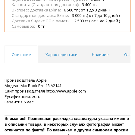
Казпочта (Стандартная доставка):
3 400 тг.
Экспресс доставка Exline:
6 500 тг.( от 1 до 3 дней )
Стандартная доставка Exline:
3 000 тг.( от 7 до 10 дней )
Доставка Яндекс GO г. Алматы:
2 500 тг.( от 1 до 2 дней )
Самовывоз:
0 тг.
Описание
Характеристики
Наличие
Отзы
Производитель Apple
Модель MacBook Pro 13 A2141
Сайт производителя http://www.apple.com
Русификация: есть
Гарантия 6 мес.
Внимание!! Правильная раскладка клавиатуры указана именно
в описании товара, в некоторых случаях фотография может
отличатся по факту!! По кавычкам и другим символам просим