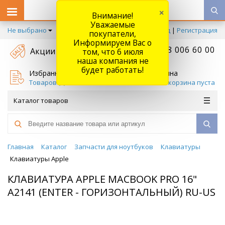
×
Внимание!
Уважаемые
Не выбрано
Вход
|
Регистрация
покупатели,
Информируем Вас о
+7 778 006 60 00
Акции
том, что 6 июля
наша компания не
будет работать!
Избранное
Корзина
Товаров (
0
)
Ваша корзина пуста
Каталог товаров
Главная
Каталог
Запчасти для ноутбуков
Клавиатуры
Клавиатуры Apple
КЛАВИАТУРА APPLE MACBOOK PRO 16"
A2141 (ENTER - ГОРИЗОНТАЛЬНЫЙ) RU-US