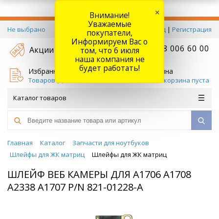
×
Внимание!
Уважаемые
Не выбрано
Вход
|
Регистрация
покупатели,
Информируем Вас о
+7 778 006 60 00
Акции
том, что 6 июля
наша компания не
будет работать!
Избранное
Корзина
Товаров (
0
)
Ваша корзина пуста
Каталог товаров
Главная
Каталог
Запчасти для ноутбуков
Шлейфы для ЖК матриц
Шлейфы для ЖК матриц
ШЛЕЙФ ВЕБ КАМЕРЫ ДЛЯ A1706 A1708
A2338 A1707 P/N 821-01228-A