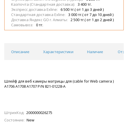
Казпочта (Стандартная доставка):
3 400 тг.
Экспресс доставка Exline:
6 500 тг.( от 1 до 3 дней )
Стандартная доставка Exline:
3 000 тг.( от 7 до 10 дней )
Доставка Яндекс GO г. Алматы:
2 500 тг.( от 1 до 2 дней )
Самовывоз:
0 тг.
Описание
Характеристики
Наличие
Отзы
Шлейф для веб камеры матрицы для (cable for Web camera )
A1706 A1708 A1707 P/N 821-01228-A
ШтрихКод:
2000000026275
Состояние:
New