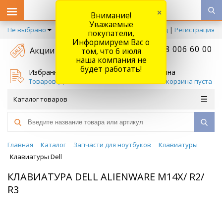
×
Внимание!
Уважаемые
Не выбрано
Вход
|
Регистрация
покупатели,
Информируем Вас о
+7 778 006 60 00
Акции
том, что 6 июля
наша компания не
будет работать!
Избранное
Корзина
Товаров (
0
)
Ваша корзина пуста
Каталог товаров
Главная
Каталог
Запчасти для ноутбуков
Клавиатуры
Клавиатуры Dell
КЛАВИАТУРА DELL ALIENWARE M14X/ R2/
R3