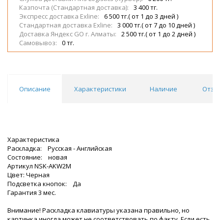
Казпочта (Стандартная доставка):
3 400 тг.
Экспресс доставка Exline:
6 500 тг.( от 1 до 3 дней )
Стандартная доставка Exline:
3 000 тг.( от 7 до 10 дней )
Доставка Яндекс GO г. Алматы:
2 500 тг.( от 1 до 2 дней )
Самовывоз:
0 тг.
Описание
Характеристики
Наличие
Отзы
Характеристика
Раскладка: Русская - Английская
Состояние: новая
Артикул NSK-AKW2M
Цвет: Черная
Подсветка кнопок: Да
Гарантия 3 мес.
Внимание! Раскладка клавиатуры указана правильно, но
картинка иногда может не соответствовать по факту. Если есть