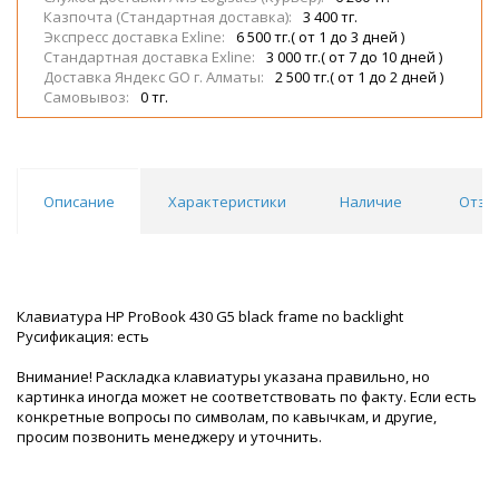
Казпочта (Стандартная доставка):
3 400 тг.
Экспресс доставка Exline:
6 500 тг.( от 1 до 3 дней )
Стандартная доставка Exline:
3 000 тг.( от 7 до 10 дней )
Доставка Яндекс GO г. Алматы:
2 500 тг.( от 1 до 2 дней )
Самовывоз:
0 тг.
Описание
Характеристики
Наличие
Отзы
Клавиатура HP ProBook 430 G5 black frame no backlight
Русификация: есть
Внимание! Раскладка клавиатуры указана правильно, но
картинка иногда может не соответствовать по факту. Если есть
конкретные вопросы по символам, по кавычкам, и другие,
просим позвонить менеджеру и уточнить.