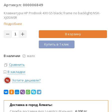
Артикул: 000006849
Клавиатура HP ProBook 430 G5 black( frame no backlight) NSK-
XJ0SW0R
Подробнее
В корзину
Купить в 1 клик
В наличии
мало
Сравнить
В закладки
%
Хотите дешевле?
Доставка в город Алматы:
Служба доставки Avis Logistics (Курьер):
6 200 тг.