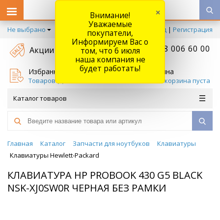
×
Внимание!
Уважаемые
Не выбрано
Вход
|
Регистрация
покупатели,
Информируем Вас о
+7 778 006 60 00
Акции
том, что 6 июля
наша компания не
будет работать!
Избранное
Корзина
Товаров (
0
)
Ваша корзина пуста
Каталог товаров
Главная
Каталог
Запчасти для ноутбуков
Клавиатуры
Клавиатуры Hewlett-Packard
КЛАВИАТУРА HP PROBOOK 430 G5 BLACK
NSK-XJ0SW0R ЧЕРНАЯ БЕЗ РАМКИ