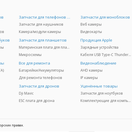
ов
Запчасти для телефонов и Airpods
Запчасти для моноблоков
Запчасти для наушников
Веб камеры
ов
Камера/модули камеры
Видеокарты
буков
Запчасти для планшетов
Продукция Apple
ры
Материнская плата для планшетов
Зарядные устройства
Микросхемы
Кабеля USB Type-C Thunderbolt 3/4/5
ры
Все для ремонта
Видеонаблюдение
TA)
Батарейки/Аккумуляторы
AHD камеры
Для ремонта телефонов
IP камеры
Запчасти для дронов
Уценённые товары
Dji Mavic
Запчасти для ноутбуков
ESC плата для дрона
Комплектующие для компьютеров
орских правах.