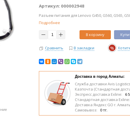
Артикул: 000002948
Разъем питания для Lenovo G450, G560, G565, G580
Подробнее
В корзину
Купит
%
Сравнить
В закладки
Хотит
Доставка в город Алматы:
Служба доставки Avis Logistic
Казпочта (Стандартная дост
Экспресс доставка Exline:
6 5
Стандартная доставка Exline
Доставка Яндекс GO г. Алмат
ение
Самовывоз:
0 тг.