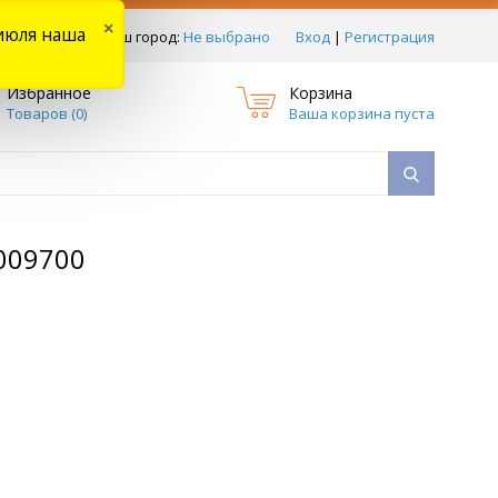
×
июля наша
тзывы
Ваш город:
Не выбрано
Вход
|
Регистрация
Избранное
Корзина
Товаров (
0
)
Ваша корзина пуста
009700