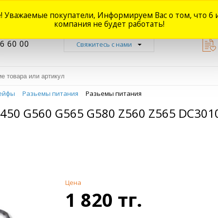
! Уважаемые покупатели, Информируем Вас о том, что 6 
Новости
Акции
Доставка
Оплата
Наши магазины
Форум
О
компания не будет работать!
6 60 00
Свяжитесь с нами
ейфы
Разьемы питания
Разьемы питания
50 G560 G565 G580 Z560 Z565 DC301
Цена
1 820 тг.