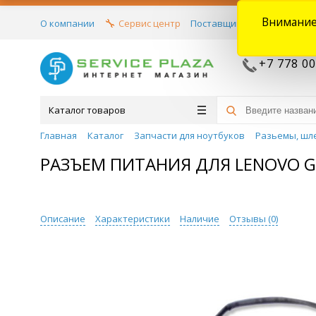
Внимание
О компании
Сервис центр
Поставщикам
Договора
+7 778 00
Каталог товаров
Главная
Каталог
Запчасти для ноутбуков
Разьемы, шл
РАЗЪЕМ ПИТАНИЯ ДЛЯ LENOVO G4
Описание
Характеристики
Наличие
Отзывы (
0
)