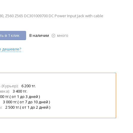
, Z560 Z565 DC301009700 DC Power Input Jack with cable
ь в 1 клик
В наличии
много
е дешевле?
s (Курьер):
6 200 тг.
авка):
3 400 тг.
00 тг.( от 1 до 3 дней )
:
3 000 тг.( от 7 до 10 дней )
ы:
2 500 тг.( от 1 до 2 дней )