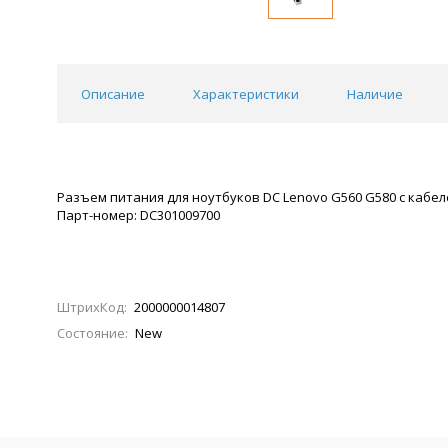
Описание
Характеристики
Наличие
Разъем питания для ноутбуков DC Lenovo G560 G580 c кабе
Парт-номер: DC301009700
ШтрихКод:
2000000014807
Состояние:
New