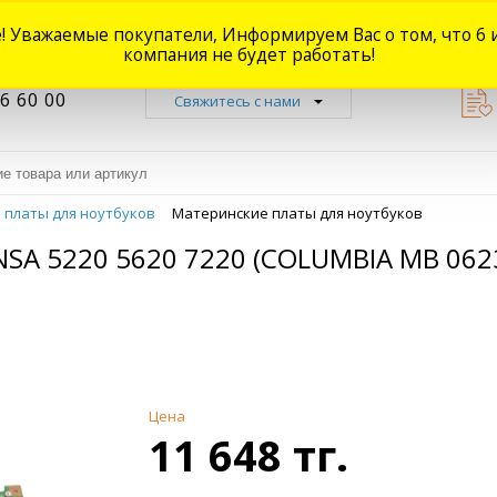
! Уважаемые покупатели, Информируем Вас о том, что 6 
Новости
Акции
Доставка
Оплата
Наши магазины
Форум
О
компания не будет работать!
6 60 00
Свяжитесь с нами
 платы для ноутбуков
Материнские платы для ноутбуков
A 5220 5620 7220 (COLUMBIA MB 062
Цена
11 648 тг.