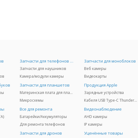
ов
Запчасти для телефонов и Airpods
Запчасти для моноблоков
Запчасти для наушников
Веб камеры
ов
Камера/модули камеры
Видеокарты
буков
Запчасти для планшетов
Продукция Apple
ры
Материнская плата для планшетов
Зарядные устройства
Микросхемы
Кабеля USB Type-C Thunderbolt 3/4/5
ры
Все для ремонта
Видеонаблюдение
TA)
Батарейки/Аккумуляторы
AHD камеры
Для ремонта телефонов
IP камеры
Запчасти для дронов
Уценённые товары