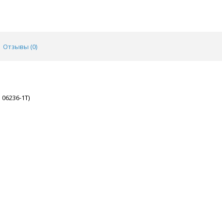
Отзывы (
0
)
 06236-1T)