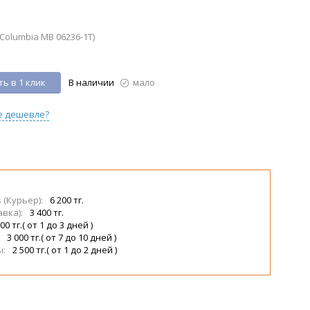
Columbia MB 06236-1T)
ь в 1 клик
В наличии
мало
е дешевле?
s (Курьер):
6 200 тг.
авка):
3 400 тг.
00 тг.( от 1 до 3 дней )
:
3 000 тг.( от 7 до 10 дней )
ы:
2 500 тг.( от 1 до 2 дней )