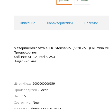
Описание
Характеристики
Наличие
Материнская плата ACER Extensa 5220,5620,7220 (Columbia MB
Процессор: нет
Хаб: Intel SLB9A, Intel SLA5U
Видеочип: нет
ШтрихКод:
2000000006659
Производитель:
Acer
Вес:
0.5
Состояние:
New
Модель:
Columbia MB 06236-1T