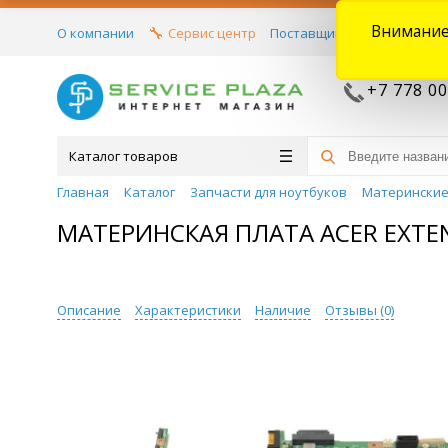
Внимание
О компании
Сервис центр
Поставщикам
Договора
+7 778 00
Каталог товаров
Главная
Каталог
Запчасти для ноутбуков
Материнские
МАТЕРИНСКАЯ ПЛАТА ACER EXTENS
Описание
Характеристики
Наличие
Отзывы (
0
)