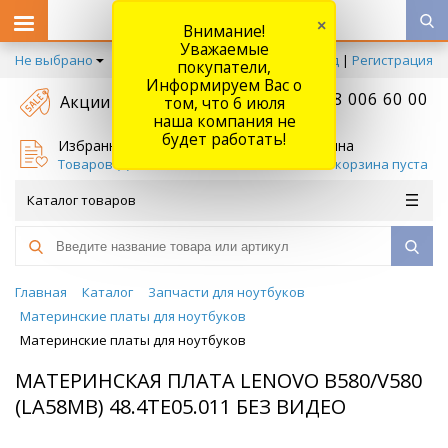
×
Внимание!
Уважаемые
Не выбрано
Вход
|
Регистрация
покупатели,
Информируем Вас о
+7 778 006 60 00
Акции
том, что 6 июля
наша компания не
будет работать!
Избранное
Корзина
Товаров (
0
)
Ваша корзина пуста
Каталог товаров
Главная
Каталог
Запчасти для ноутбуков
Материнские платы для ноутбуков
Материнские платы для ноутбуков
МАТЕРИНСКАЯ ПЛАТА LENOVO B580/V580
(LA58MB) 48.4TE05.011 БЕЗ ВИДЕО