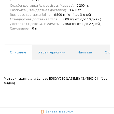
Служба доставки Avis Logistics (Курьер):
6 200 тг.
Казпочта (Стандартная доставка):
3 400 тг.
Экспресс доставка Exline:
6 500 тг.( от 1 до 3 дней )
Стандартная доставка Exline:
3 000 тг.( от 7 до 10 дней )
Доставка Яндекс GO г. Алматы:
2 500 тг.( от 1 до 2 дней )
Самовывоз:
0 тг.
Описание
Характеристики
Наличие
Отзы
Материнская плата Lenovo B580/V580 (LA58MB) 48.4TE05.011 (без
видео)
Заказать звонок