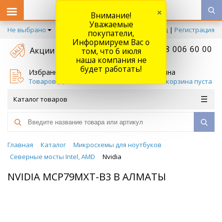
×
Внимание!
Уважаемые
Не выбрано
Вход
|
Регистрация
покупатели,
Информируем Вас о
+7 778 006 60 00
Акции
том, что 6 июля
наша компания не
будет работать!
Избранное
Корзина
Товаров (
0
)
Ваша корзина пуста
Каталог товаров
Главная
Каталог
Микросхемы для ноутбуков
Северные мосты Intel, AMD
Nvidia
NVIDIA MCP79MXT-B3 В АЛМАТЫ