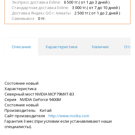
Экспресс доставка Exline:
6 500 тг.( от 1 до 3 дней )
Стандартная доставка Exline:
3 000 тг.( от 7 до 10 дней )
Доставка Яндекс GO г. Алматы:
2 500 тг.( от 1 до 2 дней )
Самовывоз:
0 тг.
Описание
Характеристики
Наличие
Отзы
Состояние новый
Характеристика
Северный мост NVIDIA MCP79MXT-B3
Серия NVIDIA GeForce 9400M
Состояние новый
Производитель: Китай
Сайт производителя
http://www.nvidia.com
Гарантия 3 мес (при условии если устанавливают наши
специалисты).