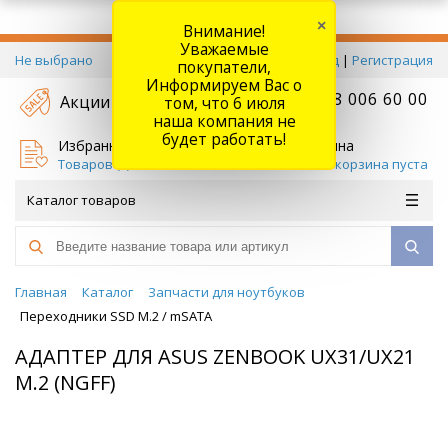
×
Внимание!
Уважаемые
Не выбрано
Вход
|
Регистрация
покупатели,
Информируем Вас о
+7 778 006 60 00
Акции
том, что 6 июля
наша компания не
будет работать!
Избранное
Корзина
Товаров (
0
)
Ваша корзина пуста
Каталог товаров
Главная
Каталог
Запчасти для ноутбуков
Переходники SSD М.2 / mSATA
АДАПТЕР ДЛЯ ASUS ZENBOOK UX31/UX21
M.2 (NGFF)