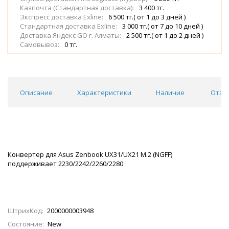
Казпочта (Стандартная доставка):
3 400 тг.
Экспресс доставка Exline:
6 500 тг.( от 1 до 3 дней )
Стандартная доставка Exline:
3 000 тг.( от 7 до 10 дней )
Доставка Яндекс GO г. Алматы:
2 500 тг.( от 1 до 2 дней )
Самовывоз:
0 тг.
Описание
Характеристики
Наличие
Отзы
Конвертер для Asus Zenbook UX31/UX21 M.2 (NGFF)
поддерживает 2230/2242/2260/2280
ШтрихКод:
2000000003948
Состояние:
New