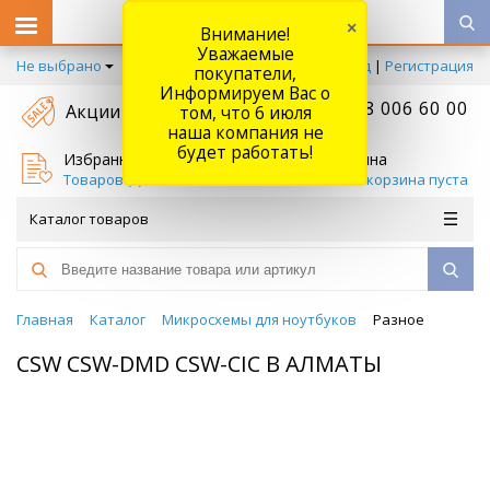
×
Внимание!
Уважаемые
Не выбрано
Вход
|
Регистрация
покупатели,
Информируем Вас о
+7 778 006 60 00
Акции
том, что 6 июля
наша компания не
будет работать!
Избранное
Корзина
Товаров (
0
)
Ваша корзина пуста
Каталог товаров
Главная
Каталог
Микросхемы для ноутбуков
Разное
CSW CSW-DMD CSW-CIC В АЛМАТЫ