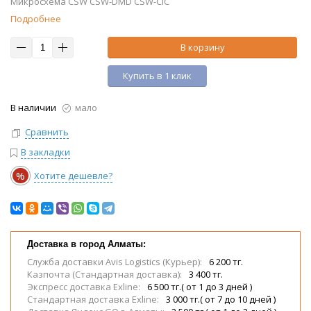
Микросхема CSW CSW-DMD CSW-CIC
Подробнее
В корзину
Купить в 1 клик
В наличии
мало
Сравнить
В закладки
%
Хотите дешевле?
Доставка в город Алматы:
Служба доставки Avis Logistics (Курьер):
6 200 тг.
Казпочта (Стандартная доставка):
3 400 тг.
Экспресс доставка Exline:
6 500 тг.( от 1 до 3 дней )
Стандартная доставка Exline:
3 000 тг.( от 7 до 10 дней )