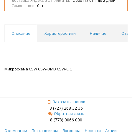
Доставка Яндекс GO г. Алматы:
2 500 тг.( от 1 до 2 дней )
Самовывоз:
0 тг.
Описание
Характеристики
Наличие
Отзы
Микросхема CSW CSW-DMD CSW-CIC
Заказать звонок
8 (727) 268 32 35
Обратная связь
8 (778) 0066 000
О компании
Поставщикам
Договора
Новости
Акции