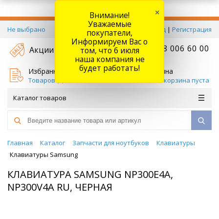
×
Внимание!
Уважаемые
Не выбрано
Вход
|
Регистрация
покупатели,
Информируем Вас о
+7 778 006 60 00
Акции
том, что 6 июля
наша компания не
будет работать!
Избранное
Корзина
Товаров (
0
)
Ваша корзина пуста
Каталог товаров
Главная
Каталог
Запчасти для ноутбуков
Клавиатуры
Клавиатуры Samsung
КЛАВИАТУРА SAMSUNG NP300E4A,
NP300V4A RU, ЧЕРНАЯ