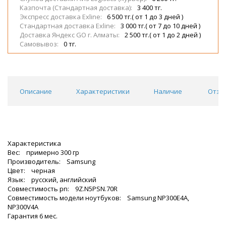
Казпочта (Стандартная доставка):
3 400 тг.
Экспресс доставка Exline:
6 500 тг.( от 1 до 3 дней )
Стандартная доставка Exline:
3 000 тг.( от 7 до 10 дней )
Доставка Яндекс GO г. Алматы:
2 500 тг.( от 1 до 2 дней )
Самовывоз:
0 тг.
Описание
Характеристики
Наличие
Отзы
Характеристика
Вес: примерно 300 гр
Производитель: Samsung
Цвет: черная
Язык: русский, английский
Совместимость pn: 9Z.N5PSN.70R
Совместимость модели ноутбуков: Samsung NP300E4A,
NP300V4A
Гарантия 6 мес.