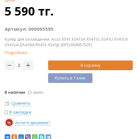
Цена
5 590 тг.
Артикул: 000005595
Кулер для охлаждения Asus X541 X541SA X541SC X541U X541UV
X541UA D541NA R541S X541JL (DFS2004057S0T)
Подробнее
В корзину
Купить в 1 клик
В наличии
мало
Сравнить
В закладки
%
Хотите дешевле?