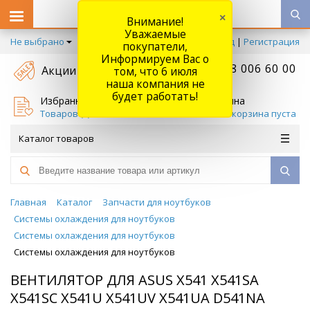
×
Внимание!
Уважаемые
Не выбрано
Вход
|
Регистрация
покупатели,
Информируем Вас о
+7 778 006 60 00
Акции
том, что 6 июля
наша компания не
будет работать!
Избранное
Корзина
Товаров (
0
)
Ваша корзина пуста
Каталог товаров
Главная
Каталог
Запчасти для ноутбуков
Системы охлаждения для ноутбуков
Системы охлаждения для ноутбуков
Системы охлаждения для ноутбуков
ВЕНТИЛЯТОР ДЛЯ ASUS X541 X541SA
X541SC X541U X541UV X541UA D541NA