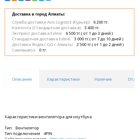
Доставка в город Алматы:
Служба доставки Avis Logistics (Курьер):
6 200 тг.
Казпочта (Стандартная доставка):
3 400 тг.
Экспресс доставка Exline:
6 500 тг.( от 1 до 3 дней )
Стандартная доставка Exline:
3 000 тг.( от 7 до 10 дней )
Доставка Яндекс GO г. Алматы:
2 500 тг.( от 1 до 2 дней )
Самовывоз:
0 тг.
Описание
Характеристики
Наличие
Отзы
Характеристики вентилятора для ноутбука
Тип Вентилятор
Тип подключения 4PIN
Сайт производителя
http://ru.asus.com/