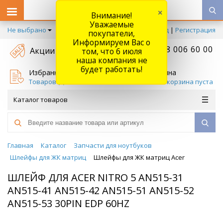
×
Внимание!
Уважаемые
Не выбрано
Вход
|
Регистрация
покупатели,
Информируем Вас о
+7 778 006 60 00
Акции
том, что 6 июля
наша компания не
будет работать!
Избранное
Корзина
Товаров (
0
)
Ваша корзина пуста
Каталог товаров
Главная
Каталог
Запчасти для ноутбуков
Шлейфы для ЖК матриц
Шлейфы для ЖК матриц Acer
ШЛЕЙФ ДЛЯ ACER NITRO 5 AN515-31
AN515-41 AN515-42 AN515-51 AN515-52
AN515-53 30PIN EDP 60HZ