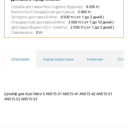
Служба доставки Avis Logistics (Курьер):
6 200 тг.
Казпочта (Стандартная доставка):
3 400 тг.
Экспресс доставка Exline:
6 500 тг.( от 1 до 3 дней )
Стандартная доставка Exline:
3 000 тг.( от 7 до 10 дней )
Доставка Яндекс GO г. Алматы:
2 500 тг.( от 1 до 2 дней )
Самовывоз:
0 тг.
Описание
Характеристики
Наличие
Отзы
Шлейф для Acer Nitro 5 AN515-31 AN515-41 AN515-42 AN515-51
AN515-52 AN515-53