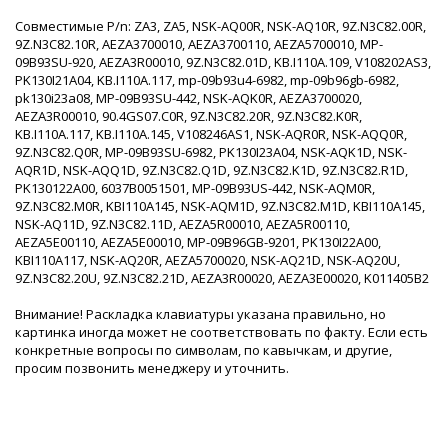
Совместимые P/n: ZA3, ZA5, NSK-AQ00R, NSK-AQ10R, 9Z.N3C82.00R,
9Z.N3C82.10R, AEZA3700010, AEZA3700110, AEZA5700010, MP-
09B93SU-920, AEZA3R00010, 9Z.N3C82.01D, KB.I110A.109, V108202AS3,
PK130I21A04, KB.I110A.117, mp-09b93u4-6982, mp-09b96gb-6982,
pk130i23a08, MP-09B93SU-442, NSK-AQK0R, AEZA3700020,
AEZA3R00010, 90.4GS07.C0R, 9Z.N3C82.20R, 9Z.N3C82.K0R,
KB.I110A.117, KB.I110A.145, V108246AS1, NSK-AQR0R, NSK-AQQ0R,
9Z.N3C82.Q0R, MP-09B93SU-6982, PK130I23A04, NSK-AQK1D, NSK-
AQR1D, NSK-AQQ1D, 9Z.N3C82.Q1D, 9Z.N3C82.K1D, 9Z.N3C82.R1D,
PK130122A00, 6037B0051501, MP-09B93US-442, NSK-AQM0R,
9Z.N3C82.M0R, KBI110A145, NSK-AQM1D, 9Z.N3C82.M1D, KBI110A145,
NSK-AQ11D, 9Z.N3C82.11D, AEZA5R00010, AEZA5R00110,
AEZA5E00110, AEZA5E00010, MP-09B96GB-9201, PK130I22A00,
KBI110A117, NSK-AQ20R, AEZA5700020, NSK-AQ21D, NSK-AQ20U,
9Z.N3C82.20U, 9Z.N3C82.21D, AEZA3R00020, AEZA3E00020, K011405B2
Внимание! Раскладка клавиатуры указана правильно, но
картинка иногда может не соответствовать по факту. Если есть
конкретные вопросы по символам, по кавычкам, и другие,
просим позвонить менеджеру и уточнить.