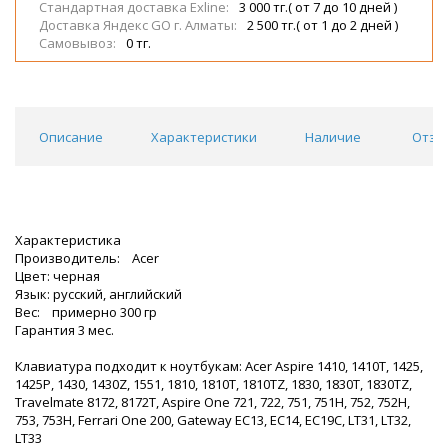
Стандартная доставка Exline:
3 000 тг.( от 7 до 10 дней )
Доставка Яндекс GO г. Алматы:
2 500 тг.( от 1 до 2 дней )
Самовывоз:
0 тг.
Описание
Характеристики
Наличие
Отзы
Характеристика
Производитель: Acer
Цвет: черная
Язык: русский, английский
Вес: примерно 300 гр
Гарантия 3 мес.
Клавиатура подходит к ноутбукам: Acer Aspire 1410, 1410T, 1425,
1425P, 1430, 1430Z, 1551, 1810, 1810T, 1810TZ, 1830, 1830T, 1830TZ,
Travelmate 8172, 8172T, Aspire One 721, 722, 751, 751H, 752, 752H,
753, 753H, Ferrari One 200, Gateway EC13, EC14, EC19C, LT31, LT32,
LT33