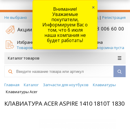
×
Внимание!
Уважаемые
Не выбрано
Вход
|
Регистрация
покупатели,
Информируем Вас о
+7 778 006 60 00
Акции
том, что 6 июля
наша компания не
будет работать!
Избранное
Корзина
Товаров (
0
)
Ваша корзина пуста
Каталог товаров
Главная
Каталог
Запчасти для ноутбуков
Клавиатуры
Клавиатуры Acer
КЛАВИАТУРА ACER ASPIRE 1410 1810T 1830