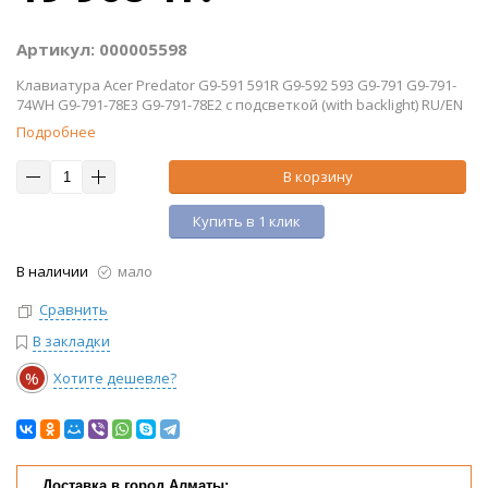
Артикул: 000005598
Клавиатура Acer Predator G9-591 591R G9-592 593 G9-791 G9-791-
74WH G9-791-78E3 G9-791-78E2 с подсветкой (with backlight) RU/EN
Подробнее
В корзину
Купить в 1 клик
В наличии
мало
Сравнить
В закладки
%
Хотите дешевле?
Доставка в город Алматы: