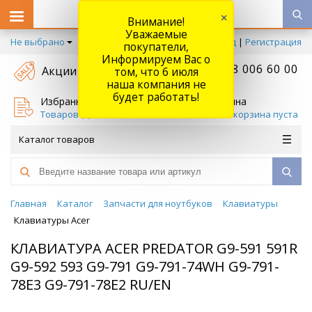
×
Внимание!
Уважаемые
Не выбрано
Вход
|
Регистрация
покупатели,
Информируем Вас о
+7 778 006 60 00
Акции
том, что 6 июля
наша компания не
будет работать!
Избранное
Корзина
Товаров (
0
)
Ваша корзина пуста
Каталог товаров
Главная
Каталог
Запчасти для ноутбуков
Клавиатуры
Клавиатуры Acer
КЛАВИАТУРА ACER PREDATOR G9-591 591R
G9-592 593 G9-791 G9-791-74WH G9-791-
78E3 G9-791-78E2 RU/EN