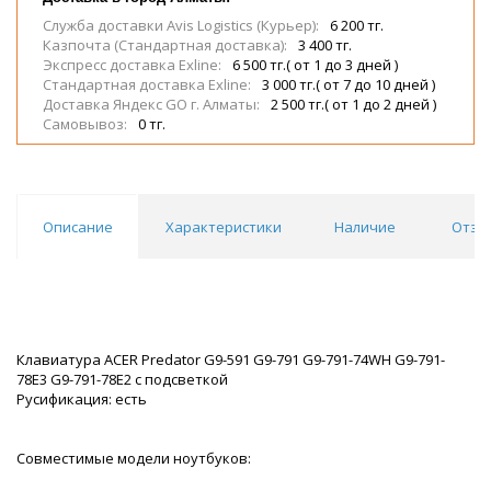
Служба доставки Avis Logistics (Курьер):
6 200 тг.
Казпочта (Стандартная доставка):
3 400 тг.
Экспресс доставка Exline:
6 500 тг.( от 1 до 3 дней )
Стандартная доставка Exline:
3 000 тг.( от 7 до 10 дней )
Доставка Яндекс GO г. Алматы:
2 500 тг.( от 1 до 2 дней )
Самовывоз:
0 тг.
Описание
Характеристики
Наличие
Отзы
Клавиатура ACER Predator G9-591 G9-791 G9-791-74WH G9-791-
78E3 G9-791-78E2 с подсветкой
Русификация: есть
Совместимые модели ноутбуков: