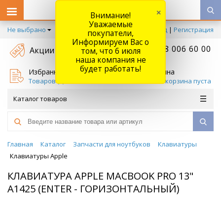
×
Внимание!
Уважаемые
Не выбрано
Вход
|
Регистрация
покупатели,
Информируем Вас о
+7 778 006 60 00
Акции
том, что 6 июля
наша компания не
будет работать!
Избранное
Корзина
Товаров (
0
)
Ваша корзина пуста
Каталог товаров
Главная
Каталог
Запчасти для ноутбуков
Клавиатуры
Клавиатуры Apple
КЛАВИАТУРА APPLE MACBOOK PRO 13"
A1425 (ENTER - ГОРИЗОНТАЛЬНЫЙ)