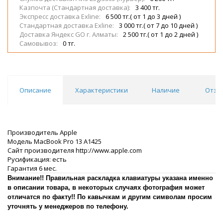
Казпочта (Стандартная доставка):
3 400 тг.
Экспресс доставка Exline:
6 500 тг.( от 1 до 3 дней )
Стандартная доставка Exline:
3 000 тг.( от 7 до 10 дней )
Доставка Яндекс GO г. Алматы:
2 500 тг.( от 1 до 2 дней )
Самовывоз:
0 тг.
Описание
Характеристики
Наличие
Отзы
Производитель Apple
Модель MacBook Pro 13 A1425
Сайт производителя http://www.apple.com
Русификация: есть
Гарантия 6 мес.
Внимание!! Правильная раскладка клавиатуры указана именно
в описании товара, в некоторых случаях фотография может
отличатся по факту!! По кавычкам и другим символам просим
уточнять у менеджеров по телефону.