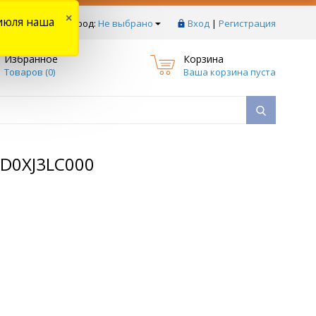
×
июля наша
тзывы
Ваш город:
Не выбрано
Вход
|
Регистрация
Избранное
Корзина
Товаров (
0
)
Ваша корзина пуста
DD0XJ3LC000