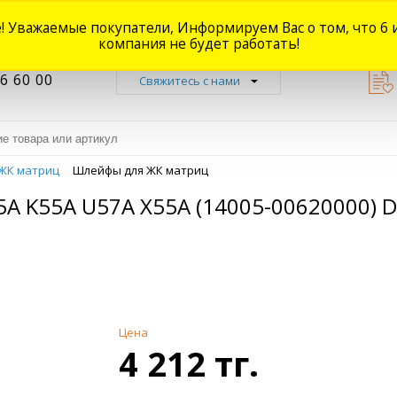
! Уважаемые покупатели, Информируем Вас о том, что 6 
Новости
Акции
Доставка
Оплата
Наши магазины
Форум
О
компания не будет работать!
6 60 00
Свяжитесь с нами
ЖК матриц
Шлейфы для ЖК матриц
A K55A U57A X55A (14005-00620000) 
Цена
4 212 тг.