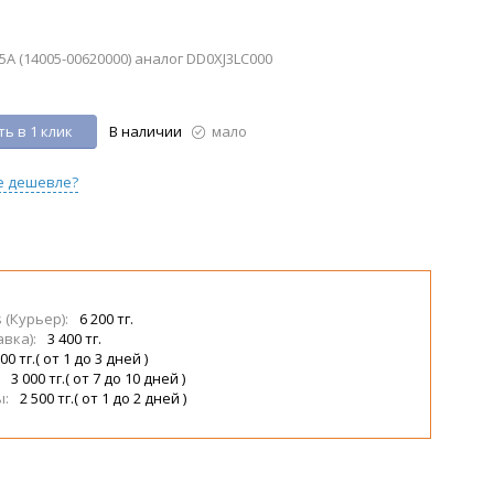
A (14005-00620000) аналог DD0XJ3LC000
ь в 1 клик
В наличии
мало
е дешевле?
s (Курьер):
6 200 тг.
авка):
3 400 тг.
00 тг.( от 1 до 3 дней )
:
3 000 тг.( от 7 до 10 дней )
ы:
2 500 тг.( от 1 до 2 дней )