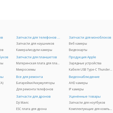
ов
Запчасти для телефонов и Airpods
Запчасти для моноблоков
Запчасти для наушников
Веб камеры
ов
Камера/модули камеры
Видеокарты
буков
Запчасти для планшетов
Продукция Apple
ры
Материнская плата для планшетов
Зарядные устройства
Микросхемы
Кабеля USB Type-C Thunderbolt 3/4/5
ры
Все для ремонта
Видеонаблюдение
TA)
Батарейки/Аккумуляторы
AHD камеры
Для ремонта телефонов
IP камеры
Запчасти для дронов
Уценённые товары
Dji Mavic
Запчасти для ноутбуков
ESC плата для дрона
Комплектующие для компьютеров