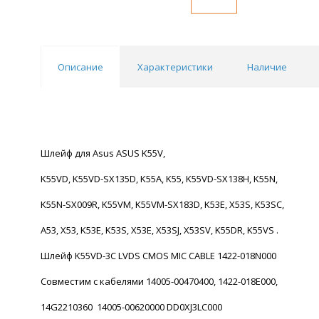
Описание
Характеристики
Наличие
Шлейф для Asus ASUS K55V,
K55VD, K55VD-SX135D, K55A, K55, K55VD-SX138H, K55N,
K55N-SX009R, K55VM, K55VM-SX183D, K53E, X53S, K53SC,
A53, X53, K53E, K53S, X53E, X53SJ, X53SV, K55DR, K55VS .
Шлейф K55VD-3C LVDS CMOS MIC CABLE 1422-018N000
Cовместим с кабелями 14005-00470400, 1422-018E000,
14G2210360 14005-00620000 DD0XJ3LC000