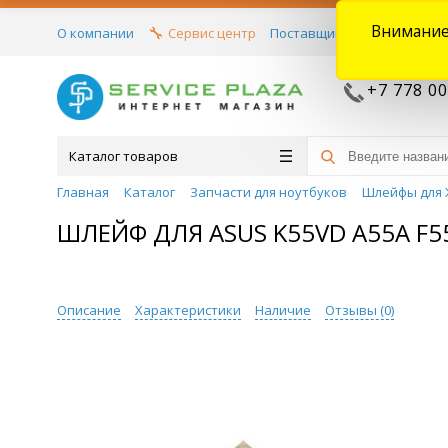
Внимание
О компании
Сервис центр
Поставщикам
Договора
+7 778 00
Каталог товаров
Главная
Каталог
Запчасти для ноутбуков
Шлейфы для 
ШЛЕЙФ ДЛЯ ASUS K55VD A55A F55
Описание
Характеристики
Наличие
Отзывы (
0
)