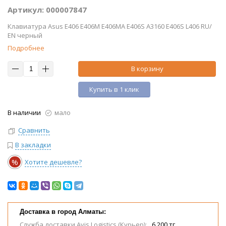
Артикул: 000007847
Клавиатура Asus E406 E406M E406MA E406S A3160 E406S L406 RU/
EN черный
Подробнее
В корзину
Купить в 1 клик
В наличии
мало
Сравнить
В закладки
%
Хотите дешевле?
Доставка в город Алматы:
Служба доставки Avis Logistics (Курьер):
6 200 тг.