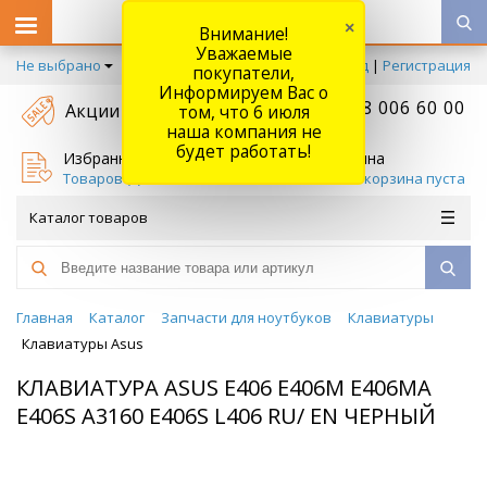
×
Внимание!
Уважаемые
Не выбрано
Вход
|
Регистрация
покупатели,
Информируем Вас о
+7 778 006 60 00
Акции
том, что 6 июля
наша компания не
будет работать!
Избранное
Корзина
Товаров (
0
)
Ваша корзина пуста
Каталог товаров
Главная
Каталог
Запчасти для ноутбуков
Клавиатуры
Клавиатуры Asus
КЛАВИАТУРА ASUS E406 E406M E406MA
E406S A3160 E406S L406 RU/ EN ЧЕРНЫЙ