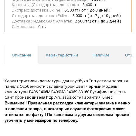
Казпочта (Стандартная доставка):
3 400 тг.
Экспресс доставка Exline:
6 500 тг.( от 1 до 3 дней )
Стандартная доставка Exline:
3 000 тг.( от 7 до 10 дней )
Доставка Яндекс GO г. Алматы:
2 500 тг.( от 1 до 2 дней )
Самовывоз:
0 тг.
Описание
Характеристики
Наличие
Отзы
Характеристики клавиатуры для ноутбука Тип детали верхняя
панель Особенности с клавиатурой Цвет черный Модель
клавиатуры E406 E406M E406MA E406S A3160 Русификация: есть
Сайт производителя http://ru.asus.com/ Гарантия: 6 мес.
Внимание!! Правильная раскладка клавиатуры указана именно
в описании товара, в некоторых случаях фотография может
отличатся по факту!! По кавычкам и другим символам просим
уточнять у менеджеров по телефону.