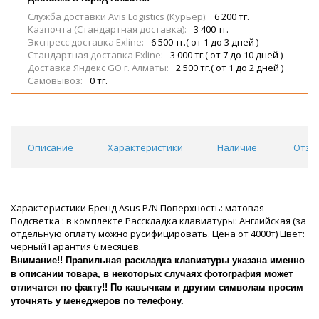
Служба доставки Avis Logistics (Курьер):
6 200 тг.
Казпочта (Стандартная доставка):
3 400 тг.
Экспресс доставка Exline:
6 500 тг.( от 1 до 3 дней )
Стандартная доставка Exline:
3 000 тг.( от 7 до 10 дней )
Доставка Яндекс GO г. Алматы:
2 500 тг.( от 1 до 2 дней )
Самовывоз:
0 тг.
Описание
Характеристики
Наличие
Отзы
Характеристики Бренд Asus P/N Поверхность: матовая
Подсветка : в комплекте Расскладка клавиатуры: Английская (за
отдельную оплату можно русифицировать. Цена от 4000т) Цвет:
черный Гарантия 6 месяцев.
Внимание!! Правильная раскладка клавиатуры указана именно
в описании товара, в некоторых случаях фотография может
отличатся по факту!! По кавычкам и другим символам просим
уточнять у менеджеров по телефону.