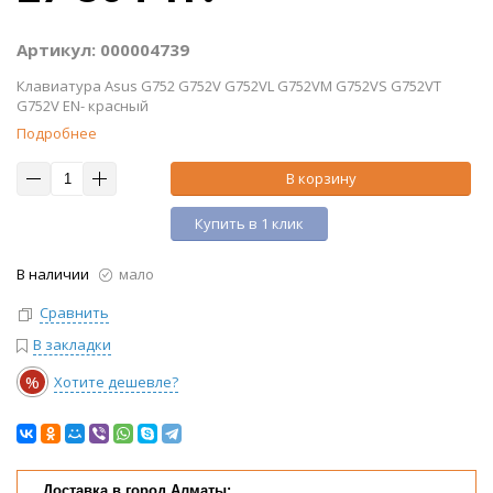
Артикул: 000004739
Клавиатура Asus G752 G752V G752VL G752VM G752VS G752VT
G752V EN- красный
Подробнее
В корзину
Купить в 1 клик
В наличии
мало
Сравнить
В закладки
%
Хотите дешевле?
Доставка в город Алматы: