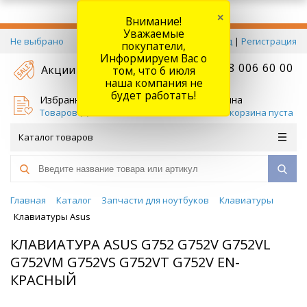
×
Внимание!
Уважаемые
Не выбрано
Вход
|
Регистрация
покупатели,
Информируем Вас о
+7 778 006 60 00
Акции
том, что 6 июля
наша компания не
будет работать!
Избранное
Корзина
Товаров (
0
)
Ваша корзина пуста
Каталог товаров
Главная
Каталог
Запчасти для ноутбуков
Клавиатуры
Клавиатуры Asus
КЛАВИАТУРА ASUS G752 G752V G752VL
G752VM G752VS G752VT G752V EN-
КРАСНЫЙ