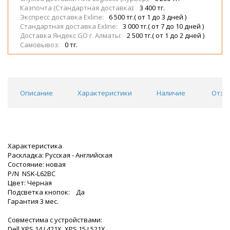
Казпочта (Стандартная доставка):
3 400 тг.
Экспресс доставка Exline:
6 500 тг.( от 1 до 3 дней )
Стандартная доставка Exline:
3 000 тг.( от 7 до 10 дней )
Доставка Яндекс GO г. Алматы:
2 500 тг.( от 1 до 2 дней )
Самовывоз:
0 тг.
Описание
Характеристики
Наличие
Отзы
Характеристика
Раскладка: Русская - Английская
Состояние: новая
P/N NSK-L62BC
Цвет: Черная
Подсветка кнопок: Да
Гарантия 3 мес.
Совместима с устройствами:
Dell XPS 14 L421X, XPS 15 L521X