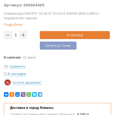
Артикул: 000004469
Клавиатура Dell XPS 14 L421X 15 L521X 0581KD (NSK-L62BC) с
подсветкой, черная
Подробнее
В корзину
Купить в 1 клик
В наличии
мало
Сравнить
В закладки
%
Хотите дешевле?
Доставка в город Алматы:
Служба доставки Avis Logistics (Курьер):
6 200 тг.