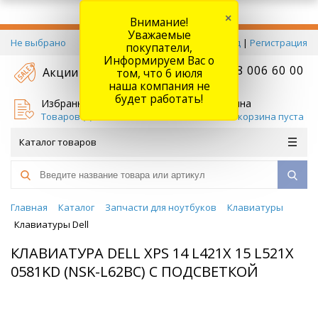
×
Внимание!
Уважаемые
Не выбрано
Вход
|
Регистрация
покупатели,
Информируем Вас о
+7 778 006 60 00
Акции
том, что 6 июля
наша компания не
будет работать!
Избранное
Корзина
Товаров (
0
)
Ваша корзина пуста
Каталог товаров
Главная
Каталог
Запчасти для ноутбуков
Клавиатуры
Клавиатуры Dell
КЛАВИАТУРА DELL XPS 14 L421X 15 L521X
0581KD (NSK-L62BC) С ПОДСВЕТКОЙ