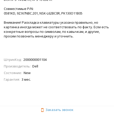
Совместимые P/N:
0581KD, 9Z.N7NBC.201, NSK-L62BC0R, PK130O11B05
Внимание! Раскладка клавиатуры указана правильно, но
картинка иногда может не соответствовать по факту. Если есть
конкретные вопросы по символам, по кавычкам, и другие,
просим позвонить менеджеру и уточнить.
ШтрихКод:
2000000001104
Производитель:
Dell
Состояние:
New
Гарантия:
3 мес.
Заказать звонок