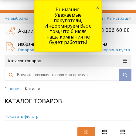
×
Внимание!
Уважаемые
Не выбрано
Вход
|
Регистрация
покупатели,
Информируем Вас о
+7 778 006 60 00
Акции
том, что 6 июля
наша компания не
будет работать!
Избранное
Корзина
Товаров (
0
)
Ваша корзина пуста
Каталог товаров
Главная
Каталог
КАТАЛОГ ТОВАРОВ
Показать фильтр