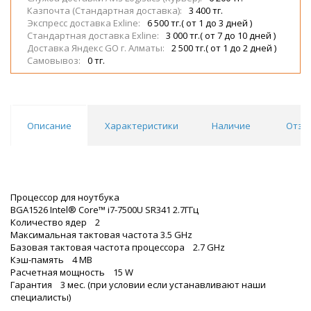
Казпочта (Стандартная доставка):
3 400 тг.
Экспресс доставка Exline:
6 500 тг.( от 1 до 3 дней )
Стандартная доставка Exline:
3 000 тг.( от 7 до 10 дней )
Доставка Яндекс GO г. Алматы:
2 500 тг.( от 1 до 2 дней )
Самовывоз:
0 тг.
Описание
Характеристики
Наличие
Отзы
Процессор для ноутбука
BGA1526 Intel® Core™ i7-7500U SR341 2.7ГГц
Количество ядер 2
Максимальная тактовая частота 3.5 GHz
Базовая тактовая частота процессора 2.7 GHz
Кэш-память 4 MB
Расчетная мощность 15 W
Гарантия 3 мес. (при условии если устанавливают наши
специалисты)