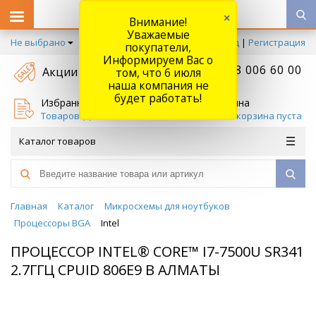
×
Внимание!
Уважаемые
Не выбрано
Вход
|
Регистрация
покупатели,
Информируем Вас о
+7 778 006 60 00
Акции
том, что 6 июля
наша компания не
будет работать!
Избранное
Корзина
Товаров (
0
)
Ваша корзина пуста
Каталог товаров
Главная
Каталог
Микросхемы для ноутбуков
Процессоры BGA
Intel
ПРОЦЕССОР INTEL® CORE™ I7-7500U SR341
2.7ГГЦ CPUID 806E9 В АЛМАТЫ