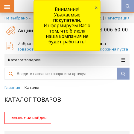
×
Внимание!
Уважаемые
Не выбрано
Вход
|
Регистрация
покупатели,
Информируем Вас о
+7 778 006 60 00
Акции
том, что 6 июля
наша компания не
будет работать!
Избранное
Корзина
Товаров (
0
)
Ваша корзина пуста
Каталог товаров
Главная
Каталог
КАТАЛОГ ТОВАРОВ
Элемент не найден