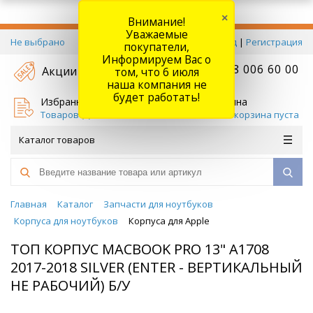
×
Внимание!
Уважаемые
Не выбрано
Вход
|
Регистрация
покупатели,
Информируем Вас о
+7 778 006 60 00
Акции
том, что 6 июля
наша компания не
будет работать!
Избранное
Корзина
Товаров (
0
)
Ваша корзина пуста
Каталог товаров
Главная
Каталог
Запчасти для ноутбуков
Корпуса для ноутбуков
Корпуса для Apple
ТОП КОРПУС MACBOOK PRO 13" A1708
2017-2018 SILVER (ENTER - ВЕРТИКАЛЬНЫЙ
НЕ РАБОЧИЙ) Б/У