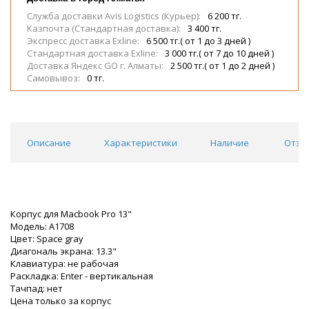
Служба доставки Avis Logistics (Курьер):
6 200 тг.
Казпочта (Стандартная доставка):
3 400 тг.
Экспресс доставка Exline:
6 500 тг.( от 1 до 3 дней )
Стандартная доставка Exline:
3 000 тг.( от 7 до 10 дней )
Доставка Яндекс GO г. Алматы:
2 500 тг.( от 1 до 2 дней )
Самовывоз:
0 тг.
Описание
Характеристики
Наличие
Отзы
Корпус для Macbook Pro 13"
Модель: A1708
Цвет: Space gray
Диагональ экрана: 13.3"
Клавиатура: не рабочая
Раскладка: Enter - вертикальная
Тачпад: нет
Цена только за корпус