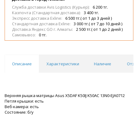
Служба доставки Avis Logistics (Курьер):
6 200 тг.
Казпочта (Стандартная доставка):
3 400 тг.
Экспресс доставка Exline:
6 500 тг.( от 1 до 3 дней )
Стандартная доставка Exline:
3 000 тг.( от 7 до 10 дней )
Доставка Яндекс GO г. Алматы:
2 500 тг.( от 1 до 2 дней )
Самовывоз:
0 тг.
Описание
Характеристики
Наличие
Отзы
Верхняя рышка матрицы Asus X5DAF K50IJ K50AC 13N0-EJA0712
Петля крышки: есть
Веб-камера: есть
Состояние: б/у