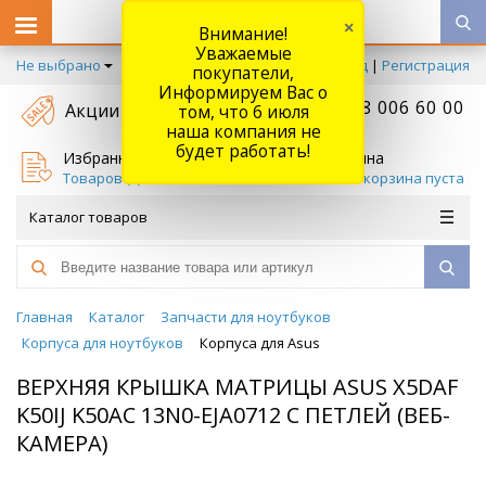
×
Внимание!
Уважаемые
Не выбрано
Вход
|
Регистрация
покупатели,
Информируем Вас о
+7 778 006 60 00
Акции
том, что 6 июля
наша компания не
будет работать!
Избранное
Корзина
Товаров (
0
)
Ваша корзина пуста
Каталог товаров
Главная
Каталог
Запчасти для ноутбуков
Корпуса для ноутбуков
Корпуса для Asus
ВЕРХНЯЯ КРЫШКА МАТРИЦЫ ASUS X5DAF
K50IJ K50AC 13N0-EJA0712 С ПЕТЛЕЙ (ВЕБ-
КАМЕРА)