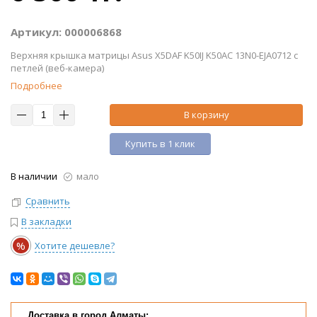
Артикул: 000006868
Верхняя крышка матрицы Asus X5DAF K50IJ K50AC 13N0-EJA0712 с
петлей (веб-камера)
Подробнее
В корзину
Купить в 1 клик
В наличии
мало
Сравнить
В закладки
%
Хотите дешевле?
Доставка в город Алматы: