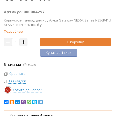
Артикул: 000004297
Корпус или тачпад для ноутбука Gateway NE56R Series NE56R41U
NE56R31U NE56R10U б.у
Подробнее
В корзину
Купить в 1 клик
В наличии
мало
Сравнить
В закладки
%
Хотите дешевле?
Доставка в город Алматы: