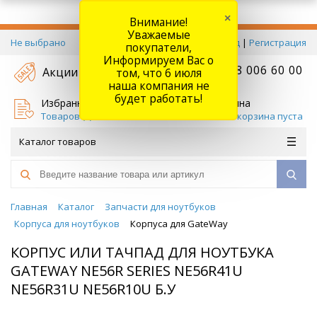
×
Внимание!
Уважаемые
Не выбрано
Вход
|
Регистрация
покупатели,
Информируем Вас о
+7 778 006 60 00
Акции
том, что 6 июля
наша компания не
будет работать!
Избранное
Корзина
Товаров (
0
)
Ваша корзина пуста
Каталог товаров
Главная
Каталог
Запчасти для ноутбуков
Корпуса для ноутбуков
Корпуса для GateWay
КОРПУС ИЛИ ТАЧПАД ДЛЯ НОУТБУКА
GATEWAY NE56R SERIES NE56R41U
NE56R31U NE56R10U Б.У