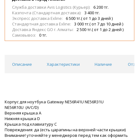
Служба доставки Avis Logistics (Курьер):
6 200 тг.
Казпочта (Стандартная доставка):
3 400 тг.
Экспресс доставка Exline:
6 500 тг.( от 1 до 3 дней )
Стандартная доставка Exline:
3 000 тг.( от 7 до 10 дней )
Доставка Яндекс GO г. Алматы:
2 500 тг.( от 1 до 2 дней )
Самовывоз:
0 тг.
Описание
Характеристики
Наличие
Отзы
Корпус для ноутбука Gateway NE56R41U NE56R31U
NE56R10U (A/C/D)
Верхняя крышка A
Нижняя крышка D
Крышка под клавиатуру С
Повреждения: да (есть царапины на верхней части крышки)
Внимание! уточняйте у менеджеров перед тем как оформить