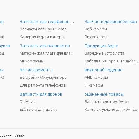
ов
Запчасти для телефонов и Airpods
Запчасти для моноблоков
Запчасти для наушников
Веб камеры
ов
Камера/модули камеры
Видеокарты
буков
Запчасти для планшетов
Продукция Apple
ры
Материнская плата для планшетов
Зарядные устройства
Микросхемы
Кабеля USB Type-C Thunderbolt 3/4/5
ры
Все для ремонта
Видеонаблюдение
TA)
Батарейки/Аккумуляторы
AHD камеры
Для ремонта телефонов
IP камеры
Запчасти для дронов
Уценённые товары
Dji Mavic
Запчасти для ноутбуков
ESC плата для дрона
Комплектующие для компьютеров
орских правах.