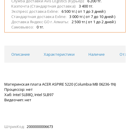
Служба доставки Avis Logistics (Курьер):
6 200 тг.
Казпочта (Стандартная доставка):
3 400 тг.
Экспресс доставка Exline:
6 500 тг.( от 1 до 3 дней )
Стандартная доставка Exline:
3 000 тг.( от 7 до 10 дней )
Доставка Яндекс GO г. Алматы:
2 500 тг.( от 1 до 2 дней )
Самовывоз:
0 тг.
Описание
Характеристики
Наличие
Отзы
Материнская плата ACER ASPIRE 5220 (Columbia MB 06236-1N)
Процессор: нет
Хаб: Intel SLB8Q, Intel SLB97
Видеочип: нет
ШтрихКод:
2000000006673