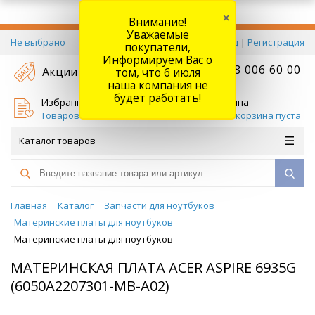
×
Внимание!
Уважаемые
Не выбрано
Вход
|
Регистрация
покупатели,
Информируем Вас о
+7 778 006 60 00
Акции
том, что 6 июля
наша компания не
будет работать!
Избранное
Корзина
Товаров (
0
)
Ваша корзина пуста
Каталог товаров
Главная
Каталог
Запчасти для ноутбуков
Материнские платы для ноутбуков
Материнские платы для ноутбуков
МАТЕРИНСКАЯ ПЛАТА ACER ASPIRE 6935G
(6050A2207301-MB-A02)