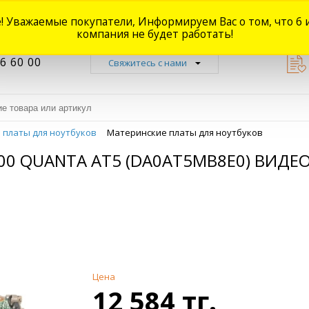
! Уважаемые покупатели, Информируем Вас о том, что 6 
Новости
Акции
Доставка
Оплата
Наши магазины
Форум
О
компания не будет работать!
6 60 00
Свяжитесь с нами
 платы для ноутбуков
Материнские платы для ноутбуков
0 QUANTA AT5 (DA0AT5MB8E0) ВИДЕО 
Цена
12 584 тг.