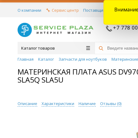
Внимание
О компании
Сервис центр
Поставщикам
Договора
+7 778 00
Каталог товаров
Главная
Каталог
Запчасти для ноутбуков
Материнские
МАТЕРИНСКАЯ ПЛАТА ASUS DV970
SLA5Q SLA5U
Описание
Характеристики
Наличие
Отзывы (
0
)