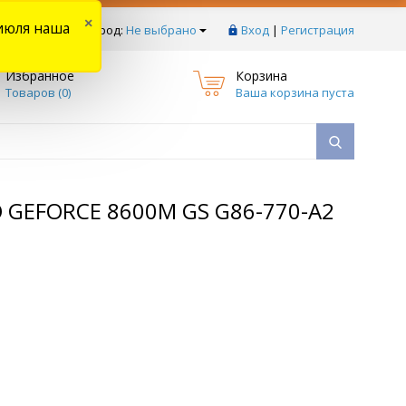
×
июля наша
тзывы
Ваш город:
Не выбрано
Вход
|
Регистрация
Избранное
Корзина
Товаров (
0
)
Ваша корзина пуста
GEFORCE 8600M GS G86-770-A2