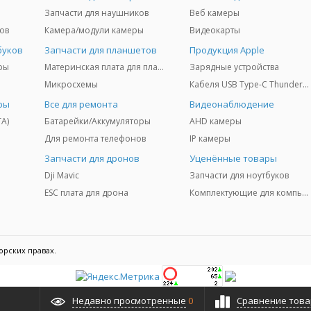
Запчасти для наушников
Веб камеры
ов
Камера/модули камеры
Видеокарты
буков
Запчасти для планшетов
Продукция Apple
ры
Материнская плата для планшетов
Зарядные устройства
Микросхемы
Кабеля USB Type-C Thunderbolt 3/4/5
ры
Все для ремонта
Видеонаблюдение
TA)
Батарейки/Аккумуляторы
AHD камеры
Для ремонта телефонов
IP камеры
Запчасти для дронов
Уценённые товары
Dji Mavic
Запчасти для ноутбуков
ESC плата для дрона
Комплектующие для компьютеров
орских правах.
Недавно просмотренные
0
Сравнение тов