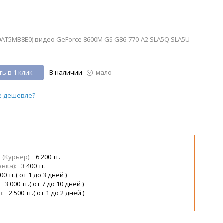
AT5MB8E0) видео GeForce 8600M GS G86-770-A2 SLA5Q SLA5U
ь в 1 клик
В наличии
мало
е дешевле?
s (Курьер):
6 200 тг.
авка):
3 400 тг.
00 тг.( от 1 до 3 дней )
:
3 000 тг.( от 7 до 10 дней )
ы:
2 500 тг.( от 1 до 2 дней )