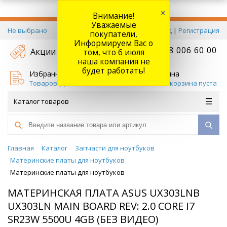
×
Внимание!
Уважаемые
Не выбрано
Вход
|
Регистрация
покупатели,
Информируем Вас о
+7 778 006 60 00
Акции
том, что 6 июля
наша компания не
будет работать!
Избранное
Корзина
Товаров (
0
)
Ваша корзина пуста
Каталог товаров
Главная
Каталог
Запчасти для ноутбуков
Материнские платы для ноутбуков
Материнские платы для ноутбуков
МАТЕРИНСКАЯ ПЛАТА ASUS UX303LNB
UX303LN MAIN BOARD REV: 2.0 CORE I7
SR23W 5500U 4GB (БЕЗ ВИДЕО)