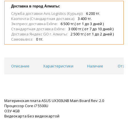
Доставка в город Алматы:
Служба доставки Avis Logistics (Курьер):
6 200 тг.
Казпочта (Стандартная доставка):
3 400 тг.
Экспресс доставка Exline:
6 500 тг.( от 1 до 3 дней )
Стандартная доставка Exline:
3 000 тг.( от 7 до 10 дней )
Доставка Яндекс GO г. Алматы:
2 500 тг.( от 1 до 2 дней )
Самовывоз:
0 тг.
Описание
Характеристики
Наличие
Отзы
Материнская плата ASUS UX303LNB Main Board Rev: 2.0
Процессор Core i7 5500U
ОЗУ 4GB
Видеокарта Без видеокартой