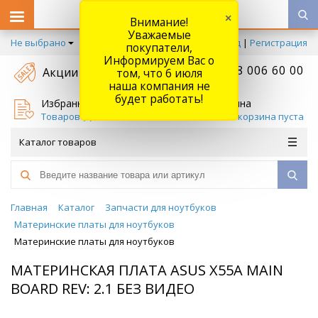
×
Внимание!
Уважаемые
Не выбрано
Вход
|
Регистрация
покупатели,
Информируем Вас о
+7 778 006 60 00
Акции
том, что 6 июля
наша компания не
будет работать!
Избранное
Корзина
Товаров (
0
)
Ваша корзина пуста
Каталог товаров
Главная
Каталог
Запчасти для ноутбуков
Материнские платы для ноутбуков
Материнские платы для ноутбуков
МАТЕРИНСКАЯ ПЛАТА ASUS X55A MAIN
BOARD REV: 2.1 БЕЗ ВИДЕО