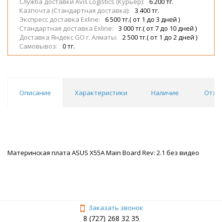
Служба доставки Avis Logistics (Курьер):
6 200 тг.
Казпочта (Стандартная доставка):
3 400 тг.
Экспресс доставка Exline:
6 500 тг.( от 1 до 3 дней )
Стандартная доставка Exline:
3 000 тг.( от 7 до 10 дней )
Доставка Яндекс GO г. Алматы:
2 500 тг.( от 1 до 2 дней )
Самовывоз:
0 тг.
Описание
Характеристики
Наличие
Отзы
Материнская плата ASUS X55A Main Board Rev: 2.1 без видео
Заказать звонок
8 (727) 268 32 35