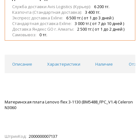
Служба доставки Avis Logistics (Курьер):
6 200 тг.
Казпочта (Стандартная доставка):
3 400 тг.
Экспресс доставка Exline:
6 500 тг.( от 1 до 3 дней )
Стандартная доставка Exline:
3 000 тг.( от 7 до 10 дней )
Доставка Яндекс GO г. Алматы:
2 500 тг.( от 1 до 2 дней )
Самовывоз:
0 тг.
Описание
Характеристики
Наличие
Отзы
Материнская плата Lenovo flex 3-1130 (BM5488_FPC_V1.4) Celeron
N3060
ШтрихКод:
2000000007137