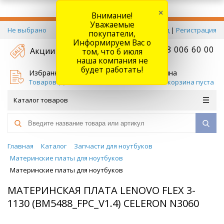
×
Внимание!
Уважаемые
Не выбрано
Вход
|
Регистрация
покупатели,
Информируем Вас о
+7 778 006 60 00
Акции
том, что 6 июля
наша компания не
будет работать!
Избранное
Корзина
Товаров (
0
)
Ваша корзина пуста
Каталог товаров
Главная
Каталог
Запчасти для ноутбуков
Материнские платы для ноутбуков
Материнские платы для ноутбуков
МАТЕРИНСКАЯ ПЛАТА LENOVO FLEX 3-
1130 (BM5488_FPC_V1.4) CELERON N3060