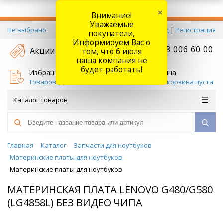
×
Внимание!
Уважаемые
Не выбрано
Вход
|
Регистрация
покупатели,
Информируем Вас о
+7 778 006 60 00
Акции
том, что 6 июля
наша компания не
будет работать!
Избранное
Корзина
Товаров (
0
)
Ваша корзина пуста
Каталог товаров
Главная
Каталог
Запчасти для ноутбуков
Материнские платы для ноутбуков
Материнские платы для ноутбуков
МАТЕРИНСКАЯ ПЛАТА LENOVO G480/G580
(LG4858L) БЕЗ ВИДЕО ЧИПА