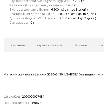
Служба доставки Avis Logistics (Курьер):
6 200 тг.
Казпочта (Стандартная доставка):
3 400 тг.
Экспресс доставка Exline:
6 500 тг.( от 1 до 3 дней )
Стандартная доставка Exline:
3 000 тг.( от 7 до 10 дней )
Доставка Яндекс GO г. Алматы:
2 500 тг.( от 1 до 2 дней )
Самовывоз:
0 тг.
Описание
Характеристики
Наличие
Отзы
Материнская плата Lenovo G580/G480 (LG-4858L) без видео чипа
ШтрихКод:
2000000007434
Производитель:
Lenovo