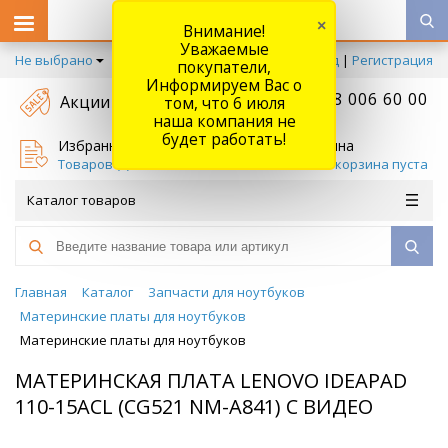
×
Внимание!
Уважаемые
Не выбрано
Вход
|
Регистрация
покупатели,
Информируем Вас о
+7 778 006 60 00
Акции
том, что 6 июля
наша компания не
будет работать!
Избранное
Корзина
Товаров (
0
)
Ваша корзина пуста
Каталог товаров
Главная
Каталог
Запчасти для ноутбуков
Материнские платы для ноутбуков
Материнские платы для ноутбуков
МАТЕРИНСКАЯ ПЛАТА LENOVO IDEAPAD
110-15ACL (CG521 NM-A841) С ВИДЕО