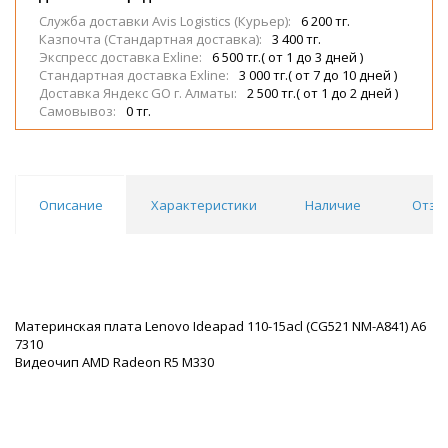
Служба доставки Avis Logistics (Курьер):
6 200 тг.
Казпочта (Стандартная доставка):
3 400 тг.
Экспресс доставка Exline:
6 500 тг.( от 1 до 3 дней )
Стандартная доставка Exline:
3 000 тг.( от 7 до 10 дней )
Доставка Яндекс GO г. Алматы:
2 500 тг.( от 1 до 2 дней )
Самовывоз:
0 тг.
Описание
Характеристики
Наличие
Отзы
Материнская плата Lenovo Ideapad 110-15acl (CG521 NM-A841) A6
7310
Видеочип AMD Radeon R5 M330