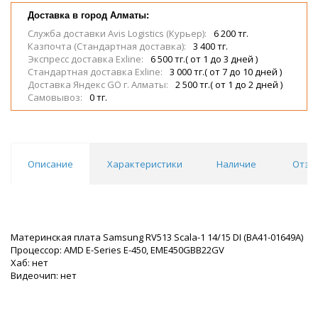
Доставка в город Алматы:
Служба доставки Avis Logistics (Курьер):
6 200 тг.
Казпочта (Стандартная доставка):
3 400 тг.
Экспресс доставка Exline:
6 500 тг.( от 1 до 3 дней )
Стандартная доставка Exline:
3 000 тг.( от 7 до 10 дней )
Доставка Яндекс GO г. Алматы:
2 500 тг.( от 1 до 2 дней )
Самовывоз:
0 тг.
Описание
Характеристики
Наличие
Отзы
Материнская плата Samsung RV513 Scala-1 14/15 DI (BA41-01649A)
Процессор: AMD E-Series E-450, EME450GBB22GV
Хаб: нет
Видеочип: нет