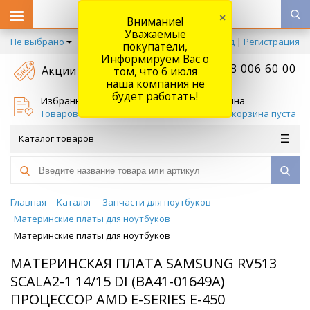
×
Внимание!
Уважаемые
Не выбрано
Вход
|
Регистрация
покупатели,
Информируем Вас о
+7 778 006 60 00
Акции
том, что 6 июля
наша компания не
будет работать!
Избранное
Корзина
Товаров (
0
)
Ваша корзина пуста
Каталог товаров
Главная
Каталог
Запчасти для ноутбуков
Материнские платы для ноутбуков
Материнские платы для ноутбуков
МАТЕРИНСКАЯ ПЛАТА SAMSUNG RV513
SCALA2-1 14/15 DI (BA41-01649A)
ПРОЦЕССОР AMD E-SERIES E-450