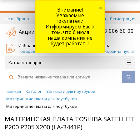
×
Внимание!
Уважаемые
Не выбрано
Вход
|
Регистрация
покупатели,
Информируем Вас о
+7 778 006 60 00
Акции
том, что 6 июля
наша компания не
будет работать!
Избранное
Корзина
Товаров (
0
)
Ваша корзина пуста
Каталог товаров
Главная
Каталог
Запчасти для ноутбуков
Материнские платы для ноутбуков
Материнские платы для ноутбуков
МАТЕРИНСКАЯ ПЛАТА TOSHIBA SATELLITE
P200 P205 X200 (LA-3441P)