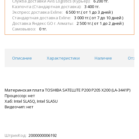
Служба доставки Avis Logistics (Курьер):
6 200 тг.
Казпочта (Стандартная доставка):
3 400 тг.
Экспресс доставка Exline:
6 500 тг.( от 1 до 3 дней )
Стандартная доставка Exline:
3 000 тг.( от 7 до 10 дней )
Доставка Яндекс GO г. Алматы:
2 500 тг.( от 1 до 2 дней )
Самовывоз:
0 тг.
Описание
Характеристики
Наличие
Отзы
Материнская плата TOSHIBA SATELLITE P200 P205 X200 (LA-3441P)
Процессор: нет
Хаб: Intel SLA5Q, Intel SLA5U
Видеочип: нет
ШтрихКод:
2000000006192