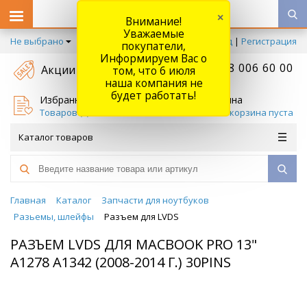
×
Внимание!
Уважаемые
Не выбрано
Вход
|
Регистрация
покупатели,
Информируем Вас о
+7 778 006 60 00
Акции
том, что 6 июля
наша компания не
будет работать!
Избранное
Корзина
Товаров (
0
)
Ваша корзина пуста
Каталог товаров
Главная
Каталог
Запчасти для ноутбуков
Разьемы, шлейфы
Разъем для LVDS
РАЗЪЕМ LVDS ДЛЯ MACBOOK PRO 13"
A1278 A1342 (2008-2014 Г.) 30PINS