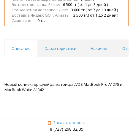
Экспресс доставка Exline:
6 500 тг.( от 1 до 3 дней )
Стандартная доставка Exline:
3 000 тг.( от 7 до 10 дней )
Доставка Яндекс GO г. Алматы:
2 500 тг.( от 1 до 2 дней )
Самовывоз:
0 тг.
Описание
Характеристики
Наличие
Отзы
Новый коннектор шлейфа матрицы LVDS MacBook Pro A1278 и
MacBook White A1342
Заказать звонок
8 (727) 268 32 35