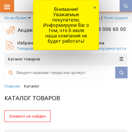
×
Внимание!
Уважаемые
Не выбрано
Вход
|
Регистрация
покупатели,
Информируем Вас о
+7 778 006 60 00
Акции
том, что 6 июля
наша компания не
будет работать!
Избранное
Корзина
Товаров (
0
)
Ваша корзина пуста
Каталог товаров
Главная
Каталог
КАТАЛОГ ТОВАРОВ
Элемент не найден