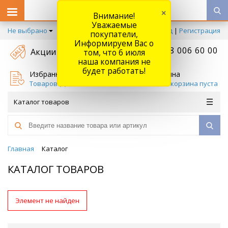
×
Внимание!
Уважаемые
Не выбрано
Вход
|
Регистрация
покупатели,
Информируем Вас о
+7 778 006 60 00
Акции
том, что 6 июля
наша компания не
будет работать!
Избранное
Корзина
Товаров (
0
)
Ваша корзина пуста
Каталог товаров
Главная
Каталог
КАТАЛОГ ТОВАРОВ
Элемент не найден