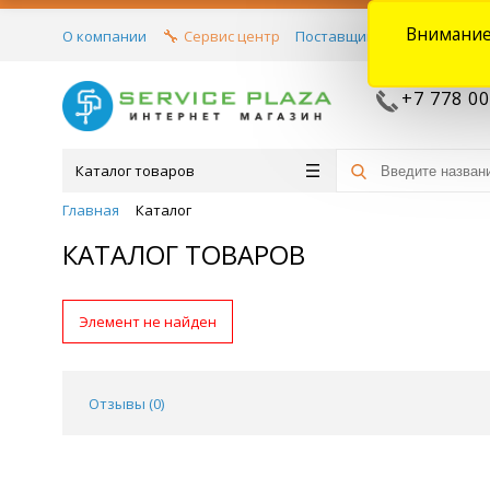
Внимание
О компании
Сервис центр
Поставщикам
Договора
+7 778 00
Каталог товаров
Главная
Каталог
КАТАЛОГ ТОВАРОВ
Элемент не найден
Отзывы (
0
)