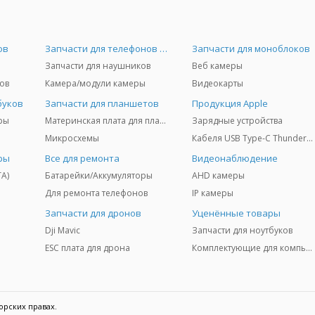
ов
Запчасти для телефонов и Airpods
Запчасти для моноблоков
Запчасти для наушников
Веб камеры
ов
Камера/модули камеры
Видеокарты
буков
Запчасти для планшетов
Продукция Apple
ры
Материнская плата для планшетов
Зарядные устройства
Микросхемы
Кабеля USB Type-C Thunderbolt 3/4/5
ры
Все для ремонта
Видеонаблюдение
TA)
Батарейки/Аккумуляторы
AHD камеры
Для ремонта телефонов
IP камеры
Запчасти для дронов
Уценённые товары
Dji Mavic
Запчасти для ноутбуков
ESC плата для дрона
Комплектующие для компьютеров
орских правах.