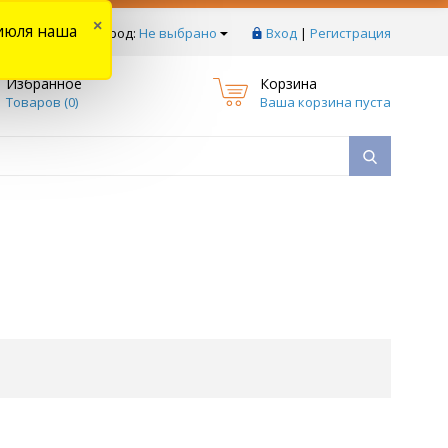
×
июля наша
тзывы
Ваш город:
Не выбрано
Вход
|
Регистрация
Избранное
Корзина
Товаров (
0
)
Ваша корзина пуста