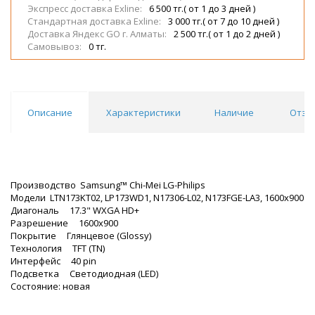
Экспресс доставка Exline:
6 500 тг.( от 1 до 3 дней )
Стандартная доставка Exline:
3 000 тг.( от 7 до 10 дней )
Доставка Яндекс GO г. Алматы:
2 500 тг.( от 1 до 2 дней )
Самовывоз:
0 тг.
Описание
Характеристики
Наличие
Отзы
Производство Samsung™ Chi-Mei LG-Philips
Модели LTN173KT02, LP173WD1, N17306-L02, N173FGE-LA3, 1600x900
Диагональ 17.3" WXGA HD+
Разрешение 1600x900
Покрытие Глянцевое (Glossy)
Технология TFT (TN)
Интерфейс 40 pin
Подсветка Светодиодная (LED)
Состояние: новая