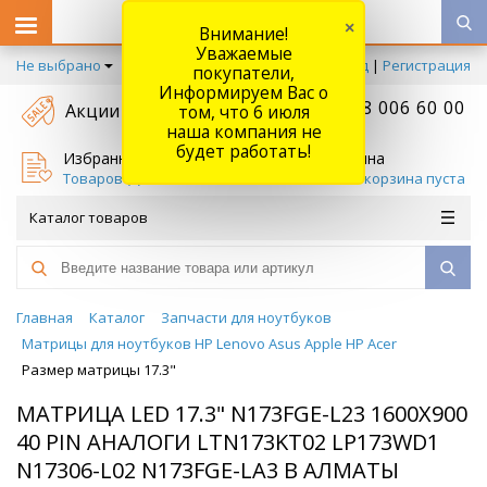
×
Внимание!
Уважаемые
Не выбрано
Вход
|
Регистрация
покупатели,
Информируем Вас о
+7 778 006 60 00
Акции
том, что 6 июля
наша компания не
будет работать!
Избранное
Корзина
Товаров (
0
)
Ваша корзина пуста
Каталог товаров
Главная
Каталог
Запчасти для ноутбуков
Матрицы для ноутбуков HP Lenovo Asus Apple HP Acer
Размер матрицы 17.3"
МАТРИЦА LED 17.3" N173FGE-L23 1600X900
40 PIN АНАЛОГИ LTN173KT02 LP173WD1
N17306-L02 N173FGE-LA3 В АЛМАТЫ