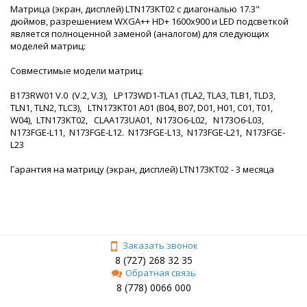
Матрица (экран, дисплей) LTN173KT02 с диагональю 17.3"
дюймов, разрешением WXGA++ HD+ 1600x900 и LED подсветкой
является полноценной заменой (аналогом) для следующих
моделей матриц:
Совместимые модели матриц:
B173RW01 V.0 (V.2, V.3), LP173WD1-TLA1 (TLA2, TLA3, TLB1, TLD3,
TLN1, TLN2, TLC3), LTN173KT01 A01 (B04, B07, D01, H01, C01, T01,
W04), LTN173KT02, CLAA173UA01, N173O6-L02, N173O6-L03,
N173FGE-L11, N173FGE-L12. N173FGE-L13, N173FGE-L21, N173FGE-
L23
Гарантия на матрицу (экран, дисплей) LTN173KT02 - 3 месяца
Заказать звонок
8 (727) 268 32 35
Обратная связь
8 (778) 0066 000