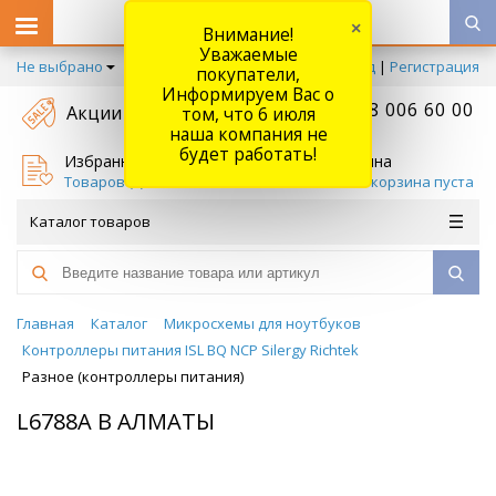
×
Внимание!
Уважаемые
Не выбрано
Вход
|
Регистрация
покупатели,
Информируем Вас о
+7 778 006 60 00
Акции
том, что 6 июля
наша компания не
будет работать!
Избранное
Корзина
Товаров (
0
)
Ваша корзина пуста
Каталог товаров
Главная
Каталог
Микросхемы для ноутбуков
Контроллеры питания ISL BQ NCP Silergy Richtek
Разное (контроллеры питания)
L6788A В АЛМАТЫ