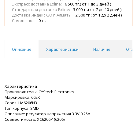
Экспресс доставка Exline:
6 500 тг.( от 1 до 3 дней )
Стандартная доставка Exline:
3 000 тг.( от 7 до 10 дней )
Доставка Яндекс GO г. Алматы:
2 500 тг.( от 1 до 2 дней )
Самовывоз:
0 тг.
Описание
Характеристики
Наличие
Отзы
Характеристика
Производитель: CYStech Electronics
Маркировка: 662K
Серия: LM6206N3
Тип корпуса: SMD
Описание: регулятор напряжения 3.3V 0.25A
Совместимость: XC6206P (6206)