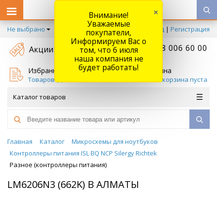
×
Внимание!
Уважаемые
Не выбрано
Вход
|
Регистрация
покупатели,
Информируем Вас о
+7 778 006 60 00
Акции
том, что 6 июля
наша компания не
будет работать!
Избранное
Корзина
Товаров (
0
)
Ваша корзина пуста
Каталог товаров
Главная
Каталог
Микросхемы для ноутбуков
Контроллеры питания ISL BQ NCP Silergy Richtek
Разное (контроллеры питания)
LM6206N3 (662K) В АЛМАТЫ