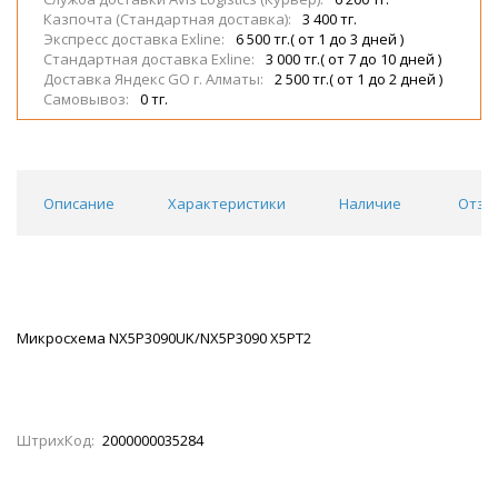
Казпочта (Стандартная доставка):
3 400 тг.
Экспресс доставка Exline:
6 500 тг.( от 1 до 3 дней )
Стандартная доставка Exline:
3 000 тг.( от 7 до 10 дней )
Доставка Яндекс GO г. Алматы:
2 500 тг.( от 1 до 2 дней )
Самовывоз:
0 тг.
Описание
Характеристики
Наличие
Отзы
Микросхема NX5P3090UK/NX5P3090 X5PT2
ШтрихКод:
2000000035284