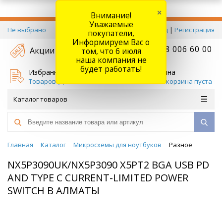
×
Внимание!
Уважаемые
Не выбрано
Вход
|
Регистрация
покупатели,
Информируем Вас о
+7 778 006 60 00
Акции
том, что 6 июля
наша компания не
будет работать!
Избранное
Корзина
Товаров (
0
)
Ваша корзина пуста
Каталог товаров
Главная
Каталог
Микросхемы для ноутбуков
Разное
NX5P3090UK/NX5P3090 X5PT2 BGA USB PD
AND TYPE C CURRENT-LIMITED POWER
SWITCH В АЛМАТЫ