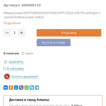
Артикул: 000008133
Микросхема NX5P3090UK/NX5P3090 X5PT2 BGA USB PD and type C
current-limited power switch
Подробнее
В корзину
Купить в 1 клик
В наличии
мало
Сравнить
В закладки
%
Хотите дешевле?
Доставка в город Алматы:
Служба доставки Avis Logistics (Курьер):
6 200 тг.